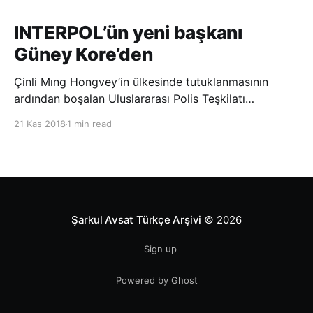
INTERPOL’ün yeni başkanı
Güney Kore’den
Çinli Mıng Hongvey’in ülkesinde tutuklanmasının
ardından boşalan Uluslararası Polis Teşkilatı
(INTERPOL) Başkanlığına Güney Koreli Kim Jong Yang
21 Kas 2018
1 min read
seçildi. INTERPOL Genel Kurulu’nun Dubai’deki
toplantısında yapılan seçimde, oyların 3’te 2’sini
kazanan Kim, teşkilatın yeni
Şarkul Avsat Türkçe Arşivi
© 2026
Sign up
Powered by Ghost