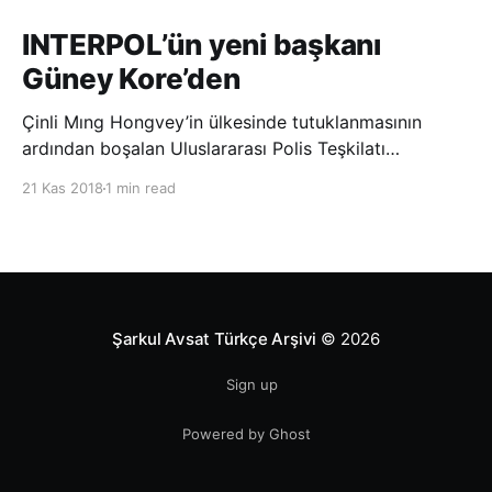
INTERPOL’ün yeni başkanı
Güney Kore’den
Çinli Mıng Hongvey’in ülkesinde tutuklanmasının
ardından boşalan Uluslararası Polis Teşkilatı
(INTERPOL) Başkanlığına Güney Koreli Kim Jong Yang
21 Kas 2018
1 min read
seçildi. INTERPOL Genel Kurulu’nun Dubai’deki
toplantısında yapılan seçimde, oyların 3’te 2’sini
kazanan Kim, teşkilatın yeni
Şarkul Avsat Türkçe Arşivi
© 2026
Sign up
Powered by Ghost