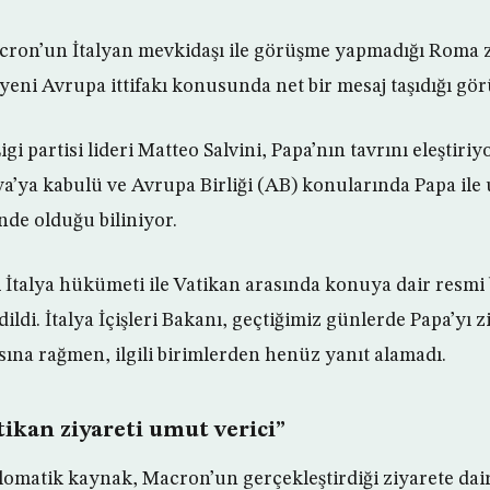
cron’un İtalyan mevkidaşı ile görüşme yapmadığı Roma z
n yeni Avrupa ittifakı konusunda net bir mesaj taşıdığı gö
gi partisi lideri Matteo Salvini, Papa’nın tavrını eleştiriyo
lya’ya kabulü ve Avrupa Birliği (AB) konularında Papa il
nde olduğu biliniyor.
 İtalya hükümeti ile Vatikan arasında konuya dair resmi 
dildi. İtalya İçişleri Bakanı, geçtiğimiz günlerde Papa’yı 
sına rağmen, ilgili birimlerden henüz yanıt alamadı.
ikan ziyareti umut verici”
plomatik kaynak, Macron’un gerçekleştirdiği ziyarete da