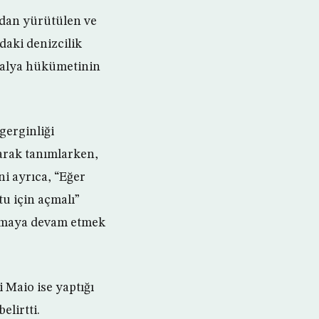
ından yürütülen ve
daki denizcilik
İtalya hükümetinin
gerginliği
larak tanımlarken,
ni ayrıca, “Eğer
u için açmalı”
lışmaya devam etmek
 Maio ise yaptığı
lirtti.