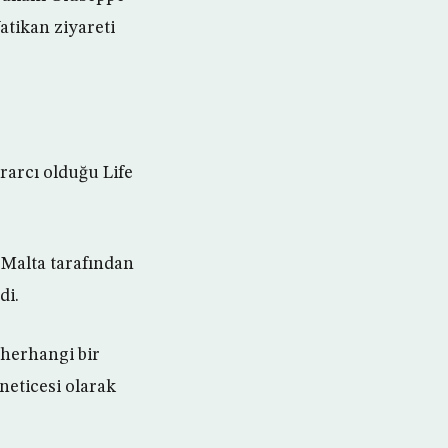
tikan ziyareti
rarcı olduğu Life
 Malta tarafından
di.
e herhangi bir
eticesi olarak