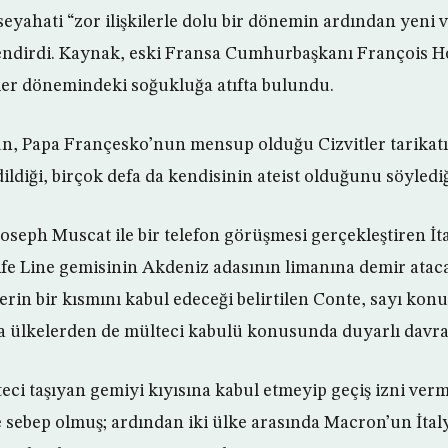
 seyahati “zor ilişkilerle dolu bir dönemin ardından yeni 
lendirdi. Kaynak, eski Fransa Cumhurbaşkanı François H
ler dönemindeki soğukluğa atıfta bulundu.
, Papa Françesko’nun mensup olduğu Cizvitler tarikatın
dildiği, birçok defa da kendisinin ateist olduğunu söyledi
Joseph Muscat ile bir telefon görüşmesi gerçekleştiren İ
fe Line gemisinin Akdeniz adasının limanına demir ataca
lerin bir kısmını kabul edeceği belirtilen Conte, sayı kon
 ülkelerden de mülteci kabulü konusunda duyarlı davran
lteci taşıyan gemiyi kıyısına kabul etmeyip geçiş izni ve
e sebep olmuş; ardından iki ülke arasında Macron’un İtal