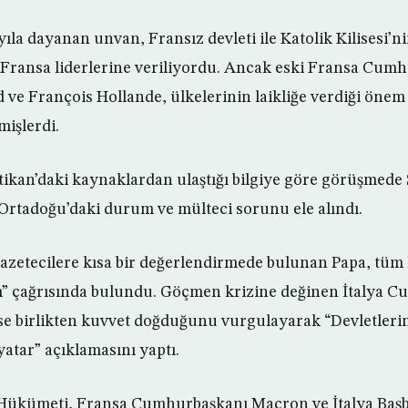
ıla dayanan unvan, Fransız devleti ile Katolik Kilisesi’ni
Fransa liderlerine veriliyordu. Ancak eski Fransa Cum
 ve François Hollande, ülkelerinin laikliğe verdiği önem
işlerdi.
atikan’daki kaynaklardan ulaştığı bilgiye göre görüşmede 
Ortadoğu’daki durum ve mülteci sorunu ele alındı.
azetecilere kısa bir değerlendirmede bulunan Papa, tü
m” çağrısında bulundu. Göçmen krizine değinen İtalya 
ise birlikten kuvvet doğduğunu vurgulayarak “Devletler
atar” açıklamasını yaptı.
 Hükümeti, Fransa Cumhurbaşkanı Macron ve İtalya Baş