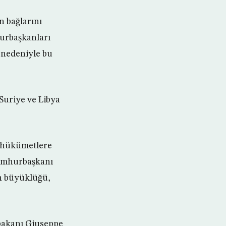
n bağlarını
hurbaşkanları
 nedeniyle bu
Suriye ve Libya
m hükümetlere
Cumhurbaşkanı
in büyüklüğü,
bakanı Giuseppe