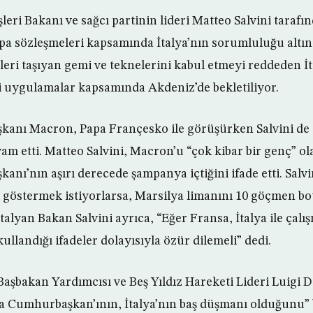
çişleri Bakanı ve sağcı partinin lideri Matteo Salvini taraf
a sözleşmeleri kapsamında İtalya’nın sorumluluğu altın
leri taşıyan gemi ve teknelerini kabul etmeyi reddeden 
ni uygulamalar kapsamında Akdeniz’de bekletiliyor.
anı Macron, Papa Françesko ile görüşürken Salvini de 
m etti. Matteo Salvini, Macron’u “çok kibar bir genç” o
ı’nın aşırı derecede şampanya içtiğini ifade etti. Salvi
 göstermek istiyorlarsa, Marsilya limanını 10 göçmen bot
İtalyan Bakan Salvini ayrıca, “Eğer Fransa, İtalya ile ça
ullandığı ifadeler dolayısıyla özür dilemeli” dedi.
aşbakan Yardımcısı ve Beş Yıldız Hareketi Lideri Luigi Di
 Cumhurbaşkan’ının, İtalya’nın baş düşmanı olduğunu” be