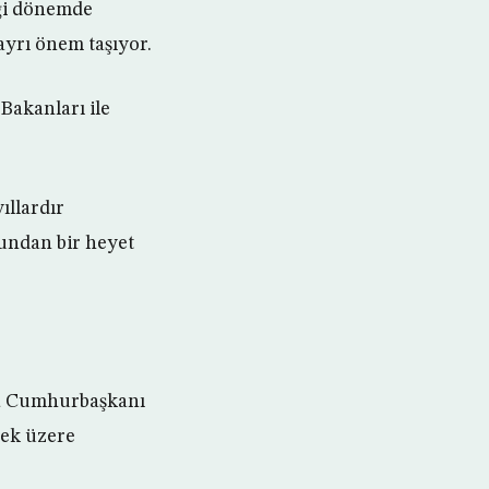
iği dönemde
yrı önem taşıyor.
 Bakanları ile
ıllardır
şundan bir heyet
nsa Cumhurbaşkanı
mek üzere