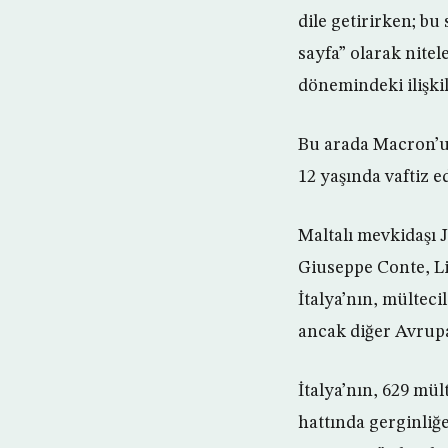
dile getirirken; bu
sayfa” olarak nite
dönemindeki ilişki
Bu arada Macron’un
12 yaşında vaftiz e
Maltalı mevkidaşı 
Giuseppe Conte, Li
İtalya’nın, mülteci
ancak diğer Avrupa
İtalya’nın, 629 mü
hattında gerginliğ