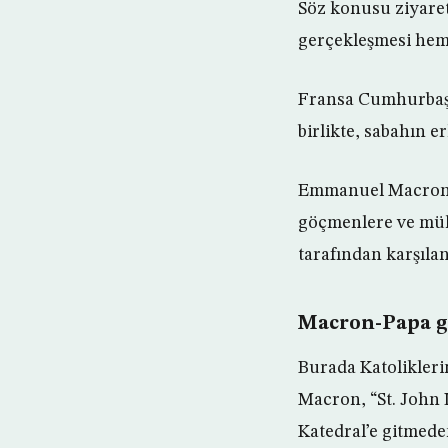
Söz konusu ziyaret
gerçekleşmesi hem 
Fransa Cumhurbaşkan
birlikte, sabahın e
Emmanuel Macron, F
göçmenlere ve mült
tarafından karşılan
Macron-Papa g
Burada Katolikleri
Macron, “St. John 
Katedral’e gitmede