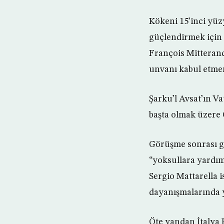
Kökeni 15’inci yüzy
güçlendirmek için 
François Mitterand
unvanı kabul etmem
Şarku’l Avsat’ın V
başta olmak üzere 
Görüşme sonrası g
“yoksullara yardı
Sergio Mattarella 
dayanışmalarında y
Öte yandan İtalya