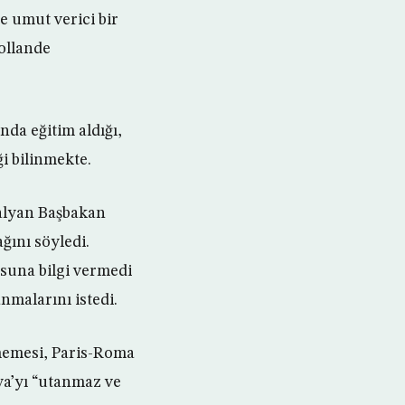
ve umut verici bir
ollande
da eğitim aldığı,
ği bilinmekte.
talyan Başbakan
ğını söyledi.
usuna bilgi vermedi
malarını istedi.
rmemesi, Paris-Roma
ya’yı “utanmaz ve