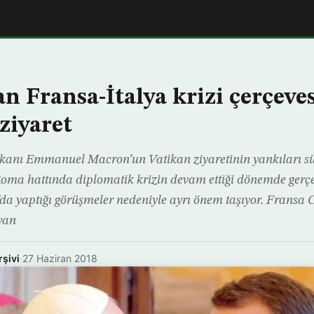
n Fransa-İtalya krizi çerçeve
ziyaret
nı Emmanuel Macron’un Vatikan ziyaretinin yankıları sü
Roma hattında diplomatik krizin devam ettiği dönemde ger
a yaptığı görüşmeler nedeniyle ayrı önem taşıyor. Fransa
yan
rşivi
·
27 Haziran 2018