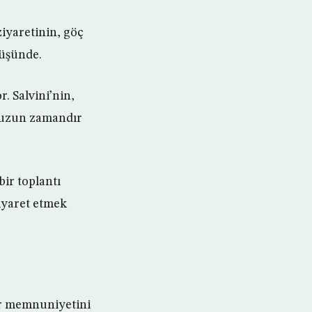
iyaretinin, göç
rüşünde.
r. Salvini’nin,
e uzun zamandır
bir toplantı
ziyaret etmek
ir memnuniyetini