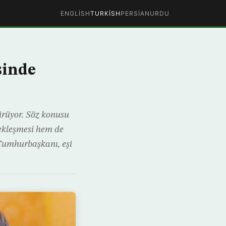
ENGLISH
TURKISH
PERSIAN
URDU
sinde
rüyor. Söz konusu
çekleşmesi hem de
 Cumhurbaşkanı, eşi