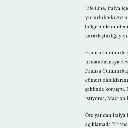
Life Line, İtalya İ
yürürlükteki Avrup
bölgesinde mülteci
kararlaştırdığı ye
Fransa Cumhurbaşk
tırmandırmaya deva
Fransa Cumhurbaşkan
cömert olduklarını
şeklinde konuştu. 
istiyorsa, Macron k
Öte yandan İtalya B
açıklamada “Fransa