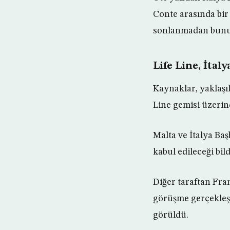
Conte arasında bi
sonlanmadan bunun 
Life Line, İtal
Kaynaklar, yaklaşı
Line gemisi üzerin
Malta ve İtalya Ba
kabul edileceği bil
Diğer taraftan Fran
görüşme gerçekleşt
görüldü.