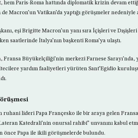
, hem Paris-Roma hattında diplomatik krizin devam ett
de Macron’un Vatikan’da yaptığı görüşmeler nedeniyle a
ı, eşi Brigitte Macron’un yanı sıra İçişleri ve Dışişleri
rken saatlerinde İtalya’nın başkenti Roma’ya ulaştı.
ransa Büyükelçiliği’nin merkezi Farnese Sarayı’nda, y
ecilere yardım faaliyetleri yürüten Sant’Egidio kurulu
dı.
örüşmesi
n ruhani lideri Papa Françesko ile bir araya gelen Fra
Lateran Katedrali’nin onursal rahibi” unvanını kabul et
n önce Papa ile ikili görüşmelerde bulundu.