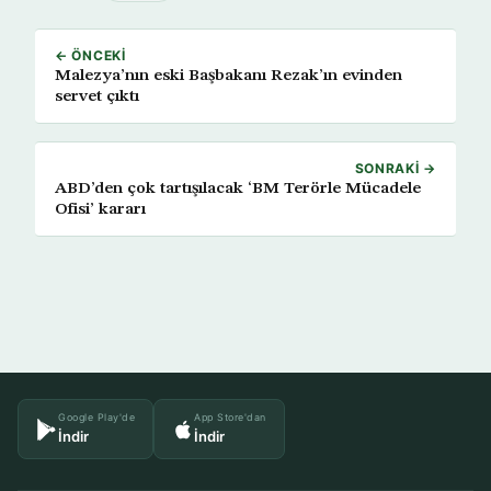
← ÖNCEKI
Malezya’nın eski Başbakanı Rezak’ın evinden
servet çıktı
SONRAKI →
ABD’den çok tartışılacak ‘BM Terörle Mücadele
Ofisi’ kararı
Google Play'de
App Store'dan
İndir
İndir