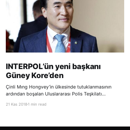
INTERPOL’ün yeni başkanı
Güney Kore’den
Çinli Mıng Hongvey’in ülkesinde tutuklanmasının
ardından boşalan Uluslararası Polis Teşkilatı
(INTERPOL) Başkanlığına Güney Koreli Kim Jong Yang
21 Kas 2018
1 min read
seçildi. INTERPOL Genel Kurulu’nun Dubai’deki
toplantısında yapılan seçimde, oyların 3’te 2’sini
kazanan Kim, teşkilatın yeni