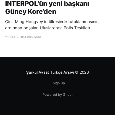
INTERPOL’ün yeni başkanı
Güney Kore’den
Çinli Mıng Hongvey’in ülkesinde tutuklanmasının
ardından boşalan Uluslararası Polis Teşkilatı
(INTERPOL) Başkanlığına Güney Koreli Kim Jong Yang
21 Kas 2018
1 min read
seçildi. INTERPOL Genel Kurulu’nun Dubai’deki
toplantısında yapılan seçimde, oyların 3’te 2’sini
kazanan Kim, teşkilatın yeni
Şarkul Avsat Türkçe Arşivi
© 2026
Sign up
Powered by Ghost