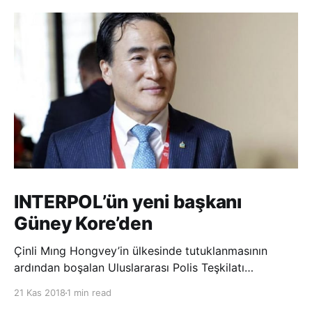
INTERPOL’ün yeni başkanı
Güney Kore’den
Çinli Mıng Hongvey’in ülkesinde tutuklanmasının
ardından boşalan Uluslararası Polis Teşkilatı
(INTERPOL) Başkanlığına Güney Koreli Kim Jong Yang
21 Kas 2018
1 min read
seçildi. INTERPOL Genel Kurulu’nun Dubai’deki