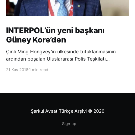
INTERPOL’ün yeni başkanı
Güney Kore’den
Çinli Mıng Hongvey’in ülkesinde tutuklanmasının
ardından boşalan Uluslararası Polis Teşkilatı
(INTERPOL) Başkanlığına Güney Koreli Kim Jong Yang
21 Kas 2018
1 min read
seçildi. INTERPOL Genel Kurulu’nun Dubai’deki
toplantısında yapılan seçimde, oyların 3’te 2’sini
kazanan Kim, teşkilatın yeni
Şarkul Avsat Türkçe Arşivi
© 2026
Sign up