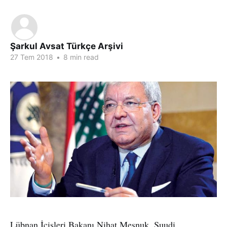
Şarkul Avsat Türkçe Arşivi
27 Tem 2018
•
8 min read
Lübnan İçişleri Bakanı Nihat Meşnuk, Suudi