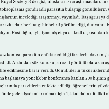
Royal Society B dergisi, uluslararası araştırmacılardan o
oksoplasma gondii adlı parazitin bulaştığı gönüllülerin 
şlarının incelediği araştırmayı yayınladı. Baş ağrısı ya 
 parazite dair herhangi bir belirti görülmediği, dünyanın is
ıyor. Hastalığın, iyi pişmemiş et ya da kedi dışkısından 
söz konusu parazitin enfekte edildiği farelerin davranışla
 edildi. Ardından söz konusu paraziti gönüllü olarak araş
kte edilmesine karar verildi. Gönüllülerin tükürüklerin
na başlamaya yönelik bir konferansa katılan 200 kişinin 
uçlarında parazitlerin enfekte edildiği öğrencilerin yüzde
 önde gelen işadamları olmak için 1,4 kat daha nitelikli o