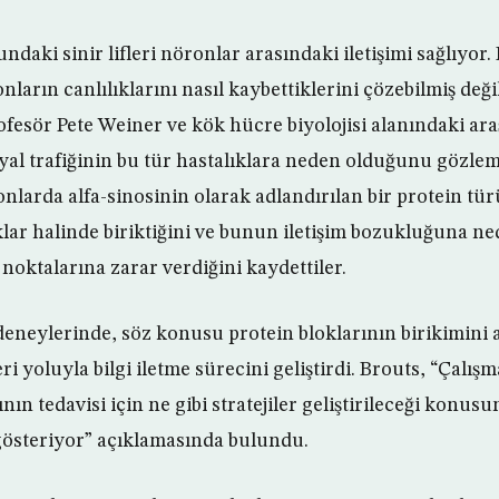
daki sinir lifleri nöronlar arasındaki iletişimi sağlıyor.
ların canlılıklarını nasıl kaybettiklerini çözebilmiş deği
fesör Pete Weiner ve kök hücre biyolojisi alanındaki ara
yal trafiğinin bu tür hastalıklara neden olduğunu gözleml
öronlarda alfa-sinosinin olarak adlandırılan bir protein t
klar halinde biriktiğini ve bunun iletişim bozukluğuna ne
ğ noktalarına zarar verdiğini kaydettiler.
 deneylerinde, söz konusu protein bloklarının birikimini 
eri yoluyla bilgi iletme sürecini geliştirdi. Brouts, “Çalı
nın tedavisi için ne gibi stratejiler geliştirileceği konusu
gösteriyor” açıklamasında bulundu.