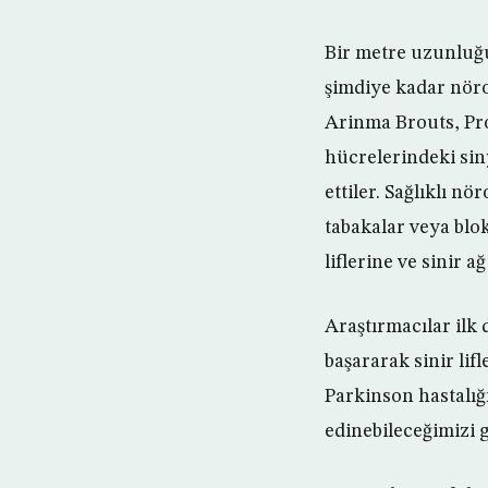
Bir metre uzunluğun
şimdiye kadar nöron
Arinma Brouts, Pro
hücrelerindeki sin
ettiler. Sağlıklı n
tabakalar veya blo
liflerine ve sinir a
Araştırmacılar ilk
başararak sinir lifl
Parkinson hastalığı
edinebileceğimizi 