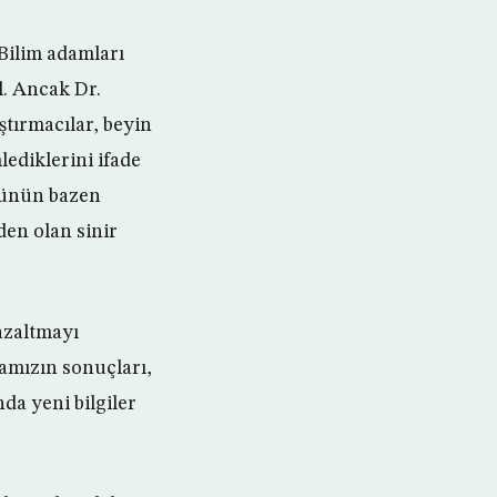
 Bilim adamları
l. Ancak Dr.
ştırmacılar, beyin
ediklerini ifade
ürünün bazen
den olan sinir
azaltmayı
şmamızın sonuçları,
nda yeni bilgiler