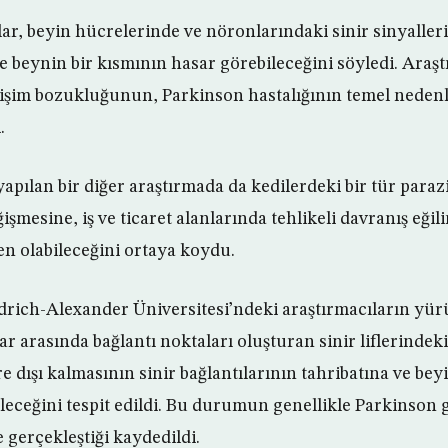
ar, beyin hücrelerinde ve nöronlarındaki sinir sinyaller
 beynin bir kısmının hasar görebileceğini söyledi. Araştı
tişim bozukluğunun, Parkinson hastalığının temel nedenl
.
pılan bir diğer araştırmada da kedilerdeki bir tür paraz
işmesine, iş ve ticaret alanlarında tehlikeli davranış eğil
n olabileceğini ortaya koydu.
drich-Alexander Üniversitesi’ndeki araştırmacıların yür
 arasında bağlantı noktaları oluşturan sinir liflerindek
 dışı kalmasının sinir bağlantılarının tahribatına ve be
eceğini tespit edildi. Bu durumun genellikle Parkinson g
e gerçekleştiği kaydedildi.