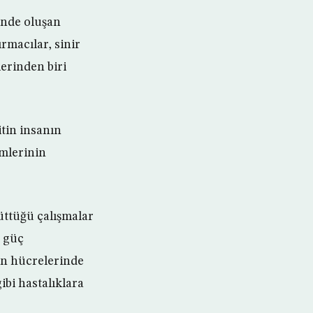
inde oluşan
rmacılar, sinir
erinden biri
itin insanın
imlerinin
üttüğü çalışmalar
i güç
yin hücrelerinde
ibi hastalıklara