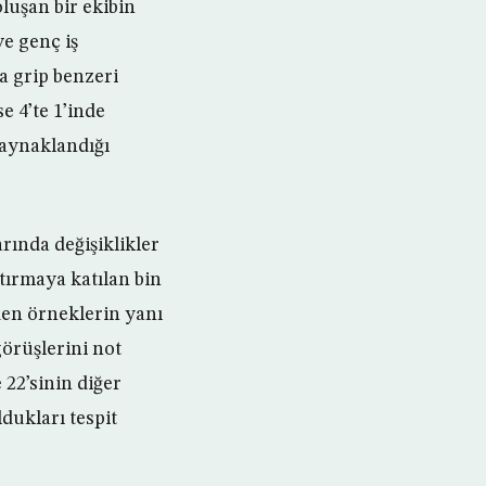
luşan bir ekibin
ve genç iş
da grip benzeri
e 4’te 1’inde
kaynaklandığı
rında değişiklikler
tırmaya katılan bin
den örneklerin yanı
görüşlerini not
 22’sinin diğer
ldukları tespit