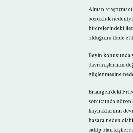
Alman araştırmacıl
bozukluk nedeniyle
hücrelerindeki ile
olduğunu ifade etti
Beyin konusunda ya
davranışlarının değ
güçlenmesine nede
Erlangen’deki Frie
sonucunda nöronlar
kaynaklarının devre
hasara neden olabil
sahip olan kişilerd