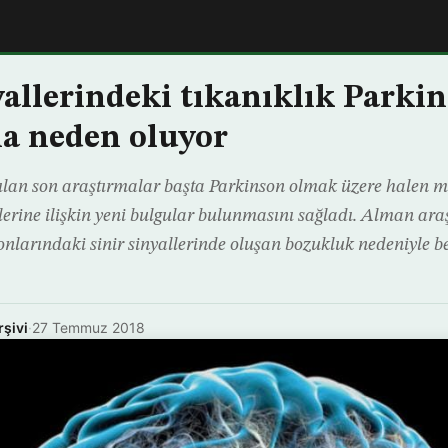
yallerindeki tıkanıklık Parki
na neden oluyor
ılan son araştırmalar başta Parkinson olmak üzere halen 
lerine ilişkin yeni bulgular bulunmasını sağladı. Alman araş
onlarındaki sinir sinyallerinde oluşan bozukluk nedeniyle b
rşivi
·
27 Temmuz 2018