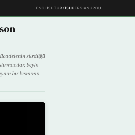
ENGLISH
TURKISH
PERSIAN
URDU
nson
mücadelenin sürdüğü
tırmacılar, beyin
eynin bir kısmının