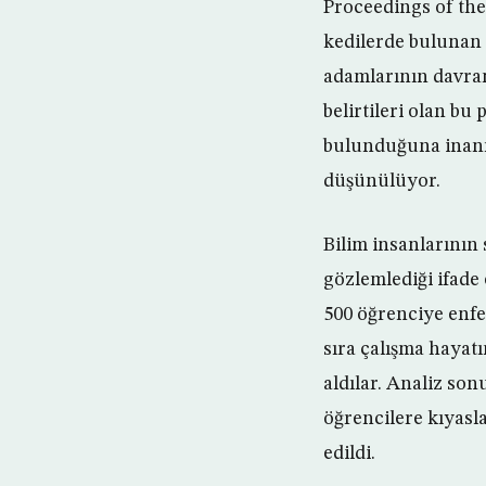
Proceedings of the 
kedilerde bulunan t
adamlarının davranı
belirtileri olan bu
bulunduğuna inanıl
düşünülüyor.
Bilim insanlarının 
gözlemlediği ifade
500 öğrenciye enfe
sıra çalışma hayatı
aldılar. Analiz son
öğrencilere kıyasla
edildi.