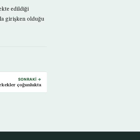
kte edildiği
zla girişken olduğu
SONRAKI →
erkekler çoğunlukta