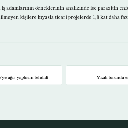
iş adamlarının örneklerinin analizinde ise parazitin enfe
dilmeyen kişilere kıyasla ticari projelerde 1,8 kat daha fa
ye ağır yaptırım tehdidi
Yazılı basında 