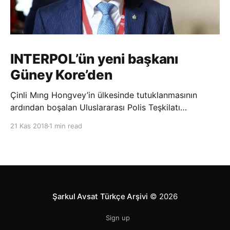
INTERPOL’ün yeni başkanı
Güney Kore’den
Çinli Mıng Hongvey’in ülkesinde tutuklanmasının
ardından boşalan Uluslararası Polis Teşkilatı
(INTERPOL) Başkanlığına Güney Koreli Kim Jong Yang
21 Kas 2018
1 min read
seçildi. INTERPOL Genel Kurulu’nun Dubai’deki
toplantısında yapılan seçimde, oyların 3’te 2’sini
kazanan Kim, teşkilatın yeni
Şarkul Avsat Türkçe Arşivi
© 2026
Sign up