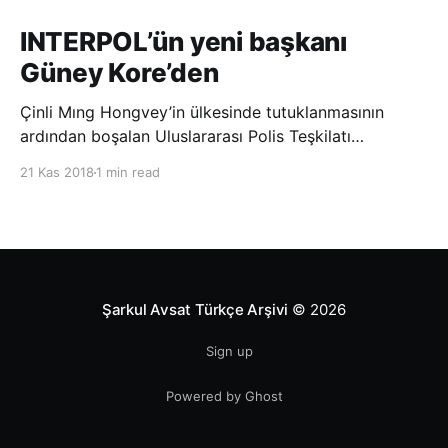
INTERPOL’ün yeni başkanı
Güney Kore’den
Çinli Mıng Hongvey’in ülkesinde tutuklanmasının
ardından boşalan Uluslararası Polis Teşkilatı
(INTERPOL) Başkanlığına Güney Koreli Kim Jong Yang
21 Kas 2018
1 min read
seçildi. INTERPOL Genel Kurulu’nun Dubai’deki
toplantısında yapılan seçimde, oyların 3’te 2’sini
kazanan Kim, teşkilatın yeni
Şarkul Avsat Türkçe Arşivi
© 2026
Sign up
Powered by Ghost