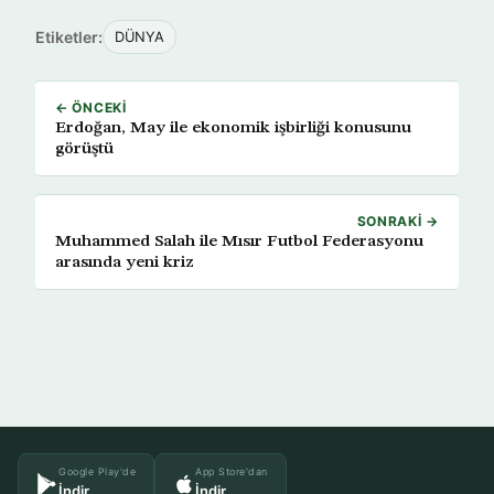
Etiketler:
DÜNYA
← ÖNCEKI
Erdoğan, May ile ekonomik işbirliği konusunu
görüştü
SONRAKI →
Muhammed Salah ile Mısır Futbol Federasyonu
arasında yeni kriz
Google Play'de
App Store'dan
İndir
İndir