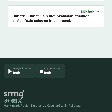
SONRAKI →
Buhari: Lübnan ile Suudi Arabistan arasında
20’den fazla anlaşma imzalanacak
Google Play'de
App Store'dan
İndir
İndir
Hakkımızda
Reklam
Kurallar ve Koşullar
Gizlilik Politikası