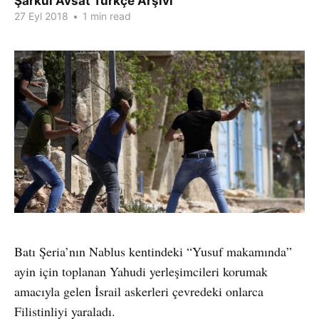
Şarkul Avsat Türkçe Arşivi
27 Eyl 2018
•
1 min read
Batı Şeria’nın Nablus kentindeki “Yusuf makamında”
ayin için toplanan Yahudi yerleşimcileri korumak
amacıyla gelen İsrail askerleri çevredeki onlarca
Filistinliyi yaraladı.