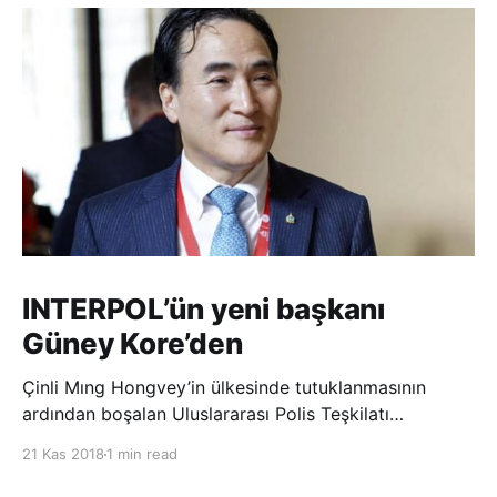
INTERPOL’ün yeni başkanı
Güney Kore’den
Çinli Mıng Hongvey’in ülkesinde tutuklanmasının
ardından boşalan Uluslararası Polis Teşkilatı
(INTERPOL) Başkanlığına Güney Koreli Kim Jong Yang
21 Kas 2018
1 min read
seçildi. INTERPOL Genel Kurulu’nun Dubai’deki
toplantısında yapılan seçimde, oyların 3’te 2’sini