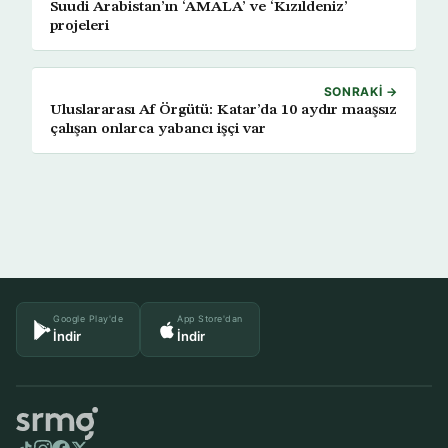
Suudi Arabistan’ın ‘AMALA’ ve ‘Kızıldeniz’
projeleri
SONRAKI →
Uluslararası Af Örgütü: Katar’da 10 aydır maaşsız
çalışan onlarca yabancı işçi var
Google Play'de
App Store'dan
İndir
İndir