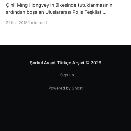
Çinli Mıng Hongvey’in ülkesinde tutuklanmasının
ardından boşalan Uluslararası Polis Teşkilatı
(INTERPOL) Başkanlığına Güney Koreli Kim Jong Yang
21 Kas 2018
1 min read
seçildi. INTERPOL Genel Kurulu’nun Dubai’deki
toplantısında yapılan seçimde, oyların 3’te 2’sini
kazanan Kim, teşkilatın yeni
Şarkul Avsat Türkçe Arşivi
© 2026
Sign up
Powered by Ghost