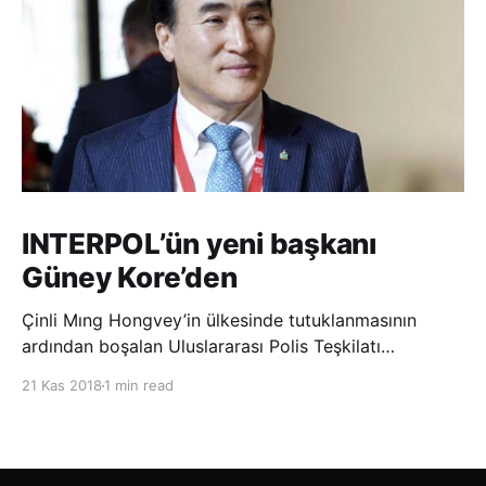
INTERPOL’ün yeni başkanı
Güney Kore’den
Çinli Mıng Hongvey’in ülkesinde tutuklanmasının
ardından boşalan Uluslararası Polis Teşkilatı
(INTERPOL) Başkanlığına Güney Koreli Kim Jong Yang
21 Kas 2018
1 min read
seçildi. INTERPOL Genel Kurulu’nun Dubai’deki
toplantısında yapılan seçimde, oyların 3’te 2’sini
kazanan Kim, teşkilatın yeni