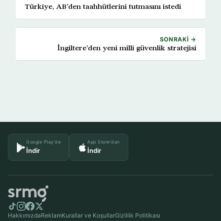
Türkiye, AB’den taahhütlerini tutmasını istedi
SONRAKI →
İngiltere’den yeni milli güvenlik stratejisi
Google Play'de
App Store'dan
İndir
İndir
Hakkımızda
Reklam
Kurallar ve Koşullar
Gizlilik Politikası