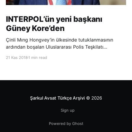
INTERPOL’ün yeni başkanı
Güney Kore’den
Çinli Mıng Hongvey’in ülkesinde tutuklanmasının
ardından boşalan Uluslararası Polis Teşkilatı
(INTERPOL) Başkanlığına Güney Koreli Kim Jong Yang
21 Kas 2018
1 min read
seçildi. INTERPOL Genel Kurulu’nun Dubai’deki
toplantısında yapılan seçimde, oyların 3’te 2’sini
kazanan Kim, teşkilatın yeni
Şarkul Avsat Türkçe Arşivi
© 2026
Sign up
Powered by Ghost