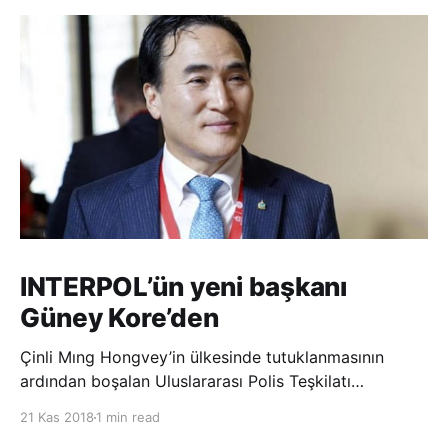
INTERPOL’ün yeni başkanı
Güney Kore’den
Çinli Mıng Hongvey’in ülkesinde tutuklanmasının
ardından boşalan Uluslararası Polis Teşkilatı
(INTERPOL) Başkanlığına Güney Koreli Kim Jong Yang
21 Kas 2018
1 min read
seçildi. INTERPOL Genel Kurulu’nun Dubai’deki