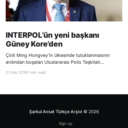
INTERPOL’ün yeni başkanı
Güney Kore’den
Çinli Mıng Hongvey’in ülkesinde tutuklanmasının
ardından boşalan Uluslararası Polis Teşkilatı
(INTERPOL) Başkanlığına Güney Koreli Kim Jong Yang
21 Kas 2018
1 min read
seçildi. INTERPOL Genel Kurulu’nun Dubai’deki
toplantısında yapılan seçimde, oyların 3’te 2’sini
kazanan Kim, teşkilatın yeni
Şarkul Avsat Türkçe Arşivi
© 2026
Sign up