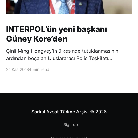
INTERPOL’ün yeni başkanı
Güney Kore’den
Çinli Mıng Hongvey’in ülkesinde tutuklanmasının
ardından boşalan Uluslararası Polis Teşkilatı
(INTERPOL) Başkanlığına Güney Koreli Kim Jong Yang
21 Kas 2018
1 min read
seçildi. INTERPOL Genel Kurulu’nun Dubai’deki
toplantısında yapılan seçimde, oyların 3’te 2’sini
kazanan Kim, teşkilatın yeni
Şarkul Avsat Türkçe Arşivi
© 2026
Sign up