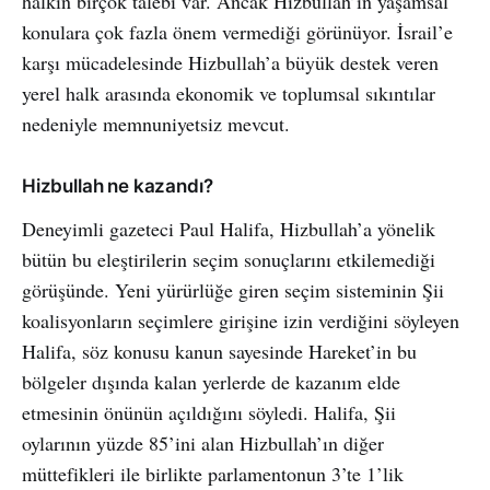
halkın birçok talebi var. Ancak Hizbullah’ın yaşamsal
konulara çok fazla önem vermediği görünüyor. İsrail’e
karşı mücadelesinde Hizbullah’a büyük destek veren
yerel halk arasında ekonomik ve toplumsal sıkıntılar
nedeniyle memnuniyetsiz mevcut.
Hizbullah ne kazandı?
Deneyimli gazeteci Paul Halifa, Hizbullah’a yönelik
bütün bu eleştirilerin seçim sonuçlarını etkilemediği
görüşünde. Yeni yürürlüğe giren seçim sisteminin Şii
koalisyonların seçimlere girişine izin verdiğini söyleyen
Halifa, söz konusu kanun sayesinde Hareket’in bu
bölgeler dışında kalan yerlerde de kazanım elde
etmesinin önünün açıldığını söyledi. Halifa, Şii
oylarının yüzde 85’ini alan Hizbullah’ın diğer
müttefikleri ile birlikte parlamentonun 3’te 1’lik