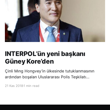
INTERPOL’ün yeni başkanı
Güney Kore’den
Çinli Mıng Hongvey’in ülkesinde tutuklanmasının
ardından boşalan Uluslararası Polis Teşkilatı
(INTERPOL) Başkanlığına Güney Koreli Kim Jong Yang
21 Kas 2018
1 min read
seçildi. INTERPOL Genel Kurulu’nun Dubai’deki
toplantısında yapılan seçimde, oyların 3’te 2’sini
kazanan Kim, teşkilatın yeni