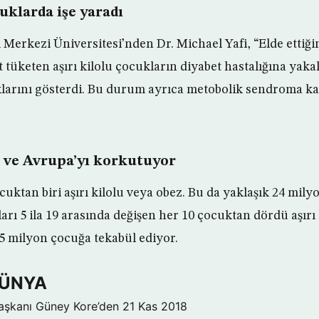
cuklarda işe yaradı
 Merkezi Üniversitesi’nden Dr. Michael Yafi, “Elde ettiğim
t tüketen aşırı kilolu çocukların diyabet hastalığına ya
ıklarını gösterdi. Bu durum ayrıca metobolik sendroma k
 ve Avrupa’yı korkutuyor
cuktan biri aşırı kilolu veya obez. Bu da yaklaşık 24 mil
şları 5 ila 19 arasında değişen her 10 çocuktan dördü aşırı
.5 milyon çocuğa tekabül ediyor.
DÜNYA
aşkanı Güney Kore’den
21 Kas 2018