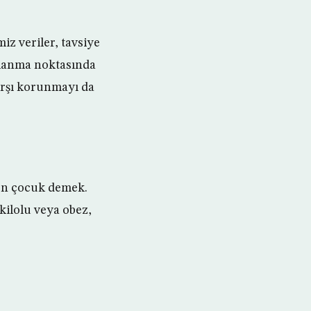
iz veriler, tavsiye
kalanma noktasında
arşı korunmayı da
yon çocuk demek.
 kilolu veya obez,