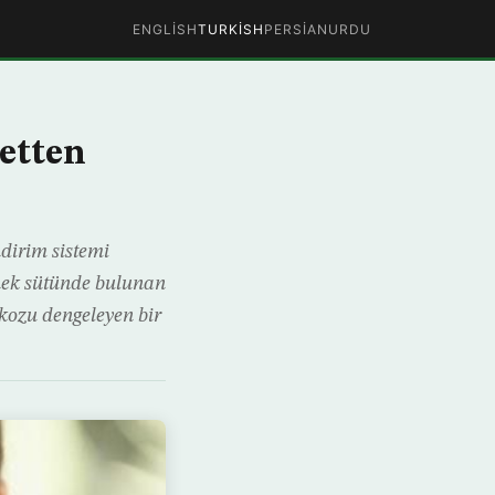
ENGLISH
TURKISH
PERSIAN
URDU
betten
ndirim sistemi
inek sütünde bulunan
ikozu dengeleyen bir