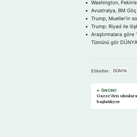
Washington, Pekin’e 
Avustralya, BM Göç 
Trump, Mueller’in so
Trump: Riyad ile il
Araştırmalara göre 
Tümünü gör DÜNY
Etiketler:
DÜNYA
← ÖNCEKI
Gazze’den uluslarar
başlatılıyor