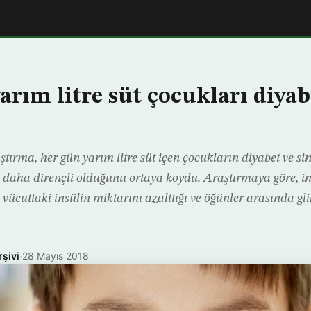
arım litre süt çocukları diya
ştırma, her gün yarım litre süt içen çocukların diyabet ve si
ı daha dirençli olduğunu ortaya koydu. Araştırmaya göre, 
vücuttaki insülin miktarını azalttığı ve öğünler arasında gl
rşivi
·
28 Mayıs 2018