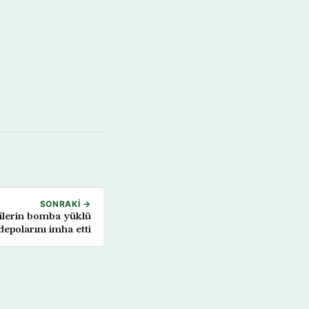
SONRAKI →
ilerin bomba yüklü
epolarını imha etti