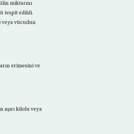
ülin miktarını
tespit edildi.
si veya vücudun
ların erimesini ve
n aşırı kilolu veya
.