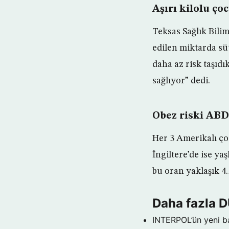
Aşırı kilolu ço
Teksas Sağlık Bilim
edilen miktarda sü
daha az risk taşıd
sağlıyor” dedi.
Obez riski ABD
Her 3 Amerikalı ço
İngiltere’de ise ya
bu oran yaklaşık 4
Daha fazla 
INTERPOL’ün yeni b