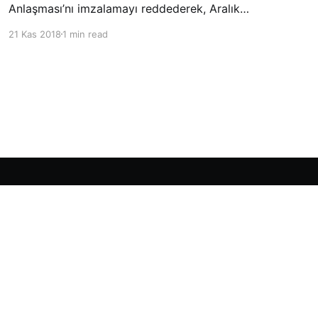
Anlaşması’nı imzalamayı reddederek, Aralık
ayında Fas’ta düzenlenecek olan uluslararası
21 Kas 2018
1 min read
konferansta BM üyesi ülkeler tarafından
imzalanması beklenen Küresel Göç
Sözleşmesi’ne katılmayacağını açıklayan
ülkelerin yer aldığı uzun listeye dahil oldu.
Powered by Ghost