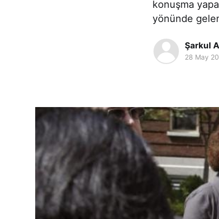
konuşma yapan
yönünde gele
Şarkul A
28 May 2