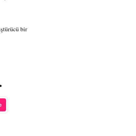
ştürücü bir
.
e