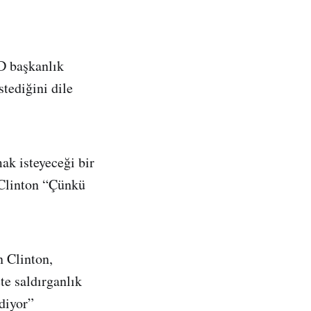
D başkanlık
tediğini dile
ak isteyeceği bir
 Clinton “Çünkü
 Clinton,
te saldırganlık
diyor”