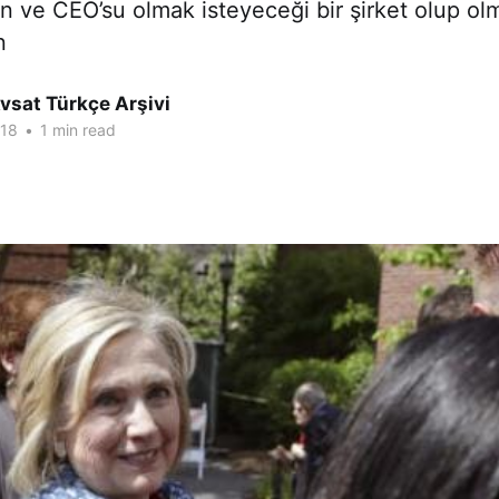
 ve CEO’su olmak isteyeceği bir şirket olup ol
n
vsat Türkçe Arşivi
018
•
1 min read