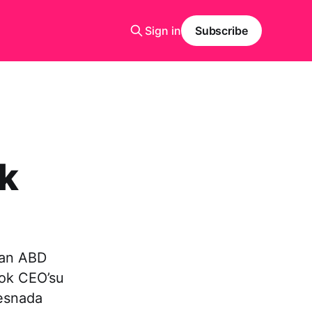
Sign in
Subscribe
ok
ılan ABD
ook CEO’su
 esnada