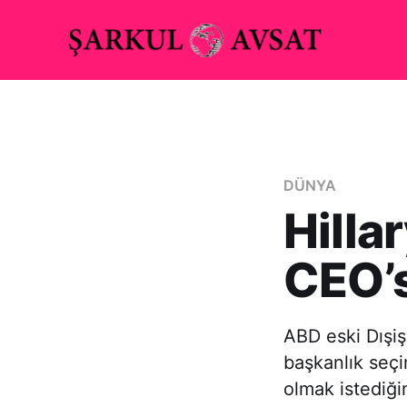
DÜNYA
Hilla
CEO’s
ABD eski Dışiş
başkanlık seçi
olmak istediği