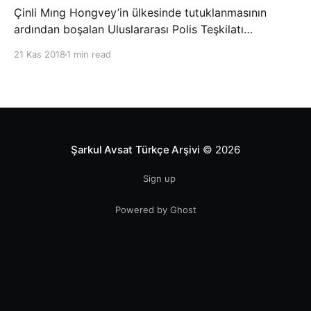
Çinli Mıng Hongvey’in ülkesinde tutuklanmasının
ardından boşalan Uluslararası Polis Teşkilatı
(INTERPOL) Başkanlığına Güney Koreli Kim Jong Yang
21 Kas 2018
1 min read
seçildi. INTERPOL Genel Kurulu’nun Dubai’deki
toplantısında yapılan seçimde, oyların 3’te 2’sini
kazanan Kim, teşkilatın yeni
Şarkul Avsat Türkçe Arşivi
© 2026
Sign up
Powered by Ghost