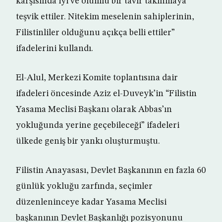
karşısında iyi ve olumlu bir tavır takınmaya
teşvik ettiler. Nitekim meselenin sahiplerinin,
Filistinliler olduğunu açıkça belli ettiler”
ifadelerini kullandı.
El-Alul, Merkezi Komite toplantısına dair
ifadeleri öncesinde Aziz el-Duveyk’in “Filistin
Yasama Meclisi Başkanı olarak Abbas’ın
yokluğunda yerine geçebileceği” ifadeleri
ülkede geniş bir yankı oluşturmuştu.
Filistin Anayasası, Devlet Başkanının en fazla 60
günlük yokluğu zarfında, seçimler
düzenleninceye kadar Yasama Meclisi
başkanının Devlet Başkanlığı pozisyonunu