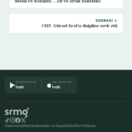
Messi ve Ronaldo… Zıt ve ortak noktaları
SONRAKI →
CHP, Gürsel Erol’u disipline sevk etti
Google Play'de
App Store'dan
İndir
İndir
Hakkımızda
Reklam
Kurallar ve Koşullar
Gizlilik Politikası