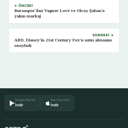
← ÖNCEKI
Bursaspor’dan Vagner Love ve Olcay Şahan’a
yakın markaj
SONRAKI →
ABD, Disney’in 21st Century Fox’u satın almasını
onayladı
Google Play'de
App Store'dan
İndir
İndir