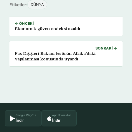
Etiketler:
DÜNYA
← ÖNCEKI
Ekonomik güven endeksi azaldı
SONRAKI →
Fas Dışişleri Bakanı terörün Afrika’daki
yapılanması konusunda uyardı
Google Play'de
App Store'dan
İndir
İndir