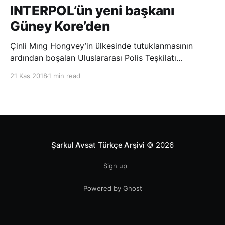
INTERPOL’ün yeni başkanı
Güney Kore’den
Çinli Mıng Hongvey’in ülkesinde tutuklanmasının
ardından boşalan Uluslararası Polis Teşkilatı
(INTERPOL) Başkanlığına Güney Koreli Kim Jong Yang
21 Kas 2018
1 min read
seçildi. INTERPOL Genel Kurulu’nun Dubai’deki
toplantısında yapılan seçimde, oyların 3’te 2’sini
kazanan Kim, teşkilatın yeni
Şarkul Avsat Türkçe Arşivi
© 2026
Sign up
Powered by Ghost