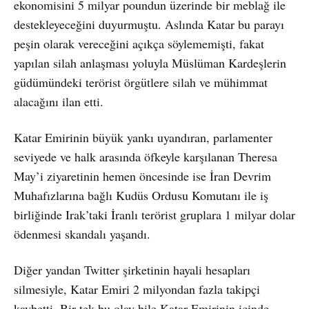
ekonomisini 5 milyar poundun üzerinde bir meblağ ile
destekleyeceğini duyurmuştu. Aslında Katar bu parayı
peşin olarak vereceğini açıkça söylememişti, fakat
yapılan silah anlaşması yoluyla Müslüman Kardeşlerin
güdümündeki terörist örgütlere silah ve mühimmat
alacağını ilan etti.
Katar Emirinin büyük yankı uyandıran, parlamenter
seviyede ve halk arasında öfkeyle karşılanan Theresa
May’i ziyaretinin hemen öncesinde ise İran Devrim
Muhafızlarına bağlı Kudüs Ordusu Komutanı ile iş
birliğinde Irak’taki İranlı terörist gruplara 1 milyar dolar
ödenmesi skandalı yaşandı.
Diğer yandan Twitter şirketinin hayali hesapları
silmesiyle, Katar Emiri 2 milyondan fazla takipçi
kaybetti. Bir tek bu olay bile Katar Emirinin içinde