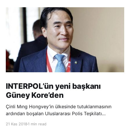
INTERPOL’ün yeni başkanı
Güney Kore’den
Çinli Mıng Hongvey’in ülkesinde tutuklanmasının
ardından boşalan Uluslararası Polis Teşkilatı
(INTERPOL) Başkanlığına Güney Koreli Kim Jong Yang
21 Kas 2018
1 min read
seçildi. INTERPOL Genel Kurulu’nun Dubai’deki