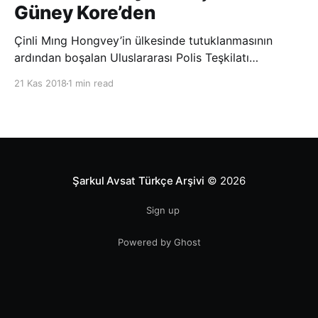
Güney Kore’den
Çinli Mıng Hongvey’in ülkesinde tutuklanmasının
ardından boşalan Uluslararası Polis Teşkilatı
(INTERPOL) Başkanlığına Güney Koreli Kim Jong Yang
21 Kas 2018
1 min read
seçildi. INTERPOL Genel Kurulu’nun Dubai’deki
toplantısında yapılan seçimde, oyların 3’te 2’sini
kazanan Kim, teşkilatın yeni
Şarkul Avsat Türkçe Arşivi
© 2026
Sign up
Powered by Ghost