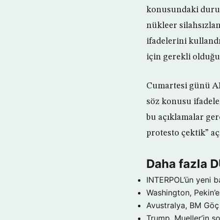
konusundaki duruş
nükleer silahsızl
ifadelerini kulla
için gerekli olduğ
Cumartesi günü AB
söz konusu ifadele
bu açıklamalar ger
protesto çektik” a
Daha fazla 
INTERPOL’ün yeni b
Washington, Pekin’e 
Avustralya, BM Göç 
Trump, Mueller’in so