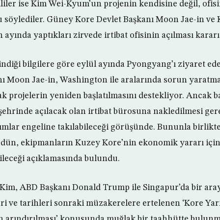
iler ise Kim Wei-Kyum’un projenin kendisine değil, ofisin
 söylediler. Güney Kore Devlet Başkanı Moon Jae-in ve 
ayında yaptıkları zirvede irtibat ofisinin açılması kararı
dindiği bilgilere göre eylül ayında Pyongyang’ı ziyaret e
nı Moon Jae-in, Washington ile aralarında sorun yaratm
ak projelerin yeniden başlatılmasını destekliyor. Ancak b
ehrinde açılacak olan irtibat bürosuna nakledilmesi ge
rımlar engeline takılabileceği görüşünde. Bununla birlik
 dün, ekipmanların Kuzey Kore’nin ekonomik yararı için 
rileceği açıklamasında bulundu.
Kim, ABD Başkanı Donald Trump ile Singapur’da bir aray
ri ve tarihleri sonraki müzakerelere ertelenen ‘Kore Ya
an arındırılması’ konusunda muğlak bir taahhütte bulun