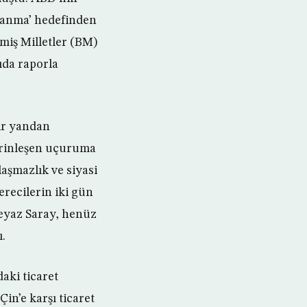
hlanma’ hedefinden
miş Milletler (BM)
ıda raporla
bir yandan
erinleşen uçuruma
laşmazlık ve siyasi
erecilerin iki gün
Beyaz Saray, henüz
.
aki ticaret
in’e karşı ticaret