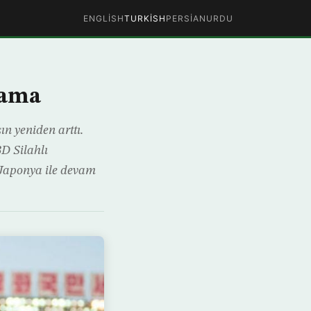
ENGLISH
TURKISH
PERSIAN
URDU
lama
ın yeniden arttı.
BD Silahlı
 Japonya ile devam