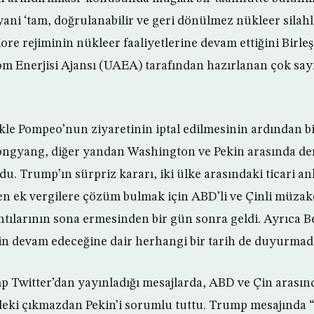
ani ‘tam, doğrulanabilir ve geri dönülmez nükleer sila
re rejiminin nükleer faaliyetlerine devam ettiğini Birleş
om Enerjisi Ajansı (UAEA) tarafından hazırlanan çok say
ikle Pompeo’nun ziyaretinin iptal edilmesinin ardından 
ngyang, diğer yandan Washington ve Pekin arasında d
u. Trump’ın sürpriz kararı, iki ülke arasındaki ticari an
ren ek vergilere çözüm bulmak için ABD’li ve Çinli müzak
tılarının sona ermesinden bir gün sonra geldi. Ayrıca 
in devam edeceğine dair herhangi bir tarih de duyurmadı
Twitter’dan yayınladığı mesajlarda, ABD ve Çin arasınd
eki çıkmazdan Pekin’i sorumlu tuttu. Trump mesajında “Ç