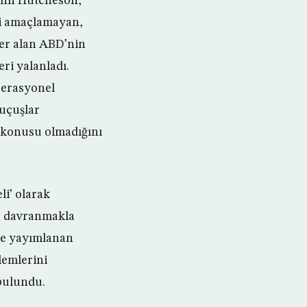
John Hutcheson,
yi amaçlamayan,
yer alan ABD’nin
eri yalanladı.
perasyonel
 uçuşlar
z konusu olmadığını
li’ olarak
lü davranmakla
nde yayımlanan
lemlerini
 bulundu.