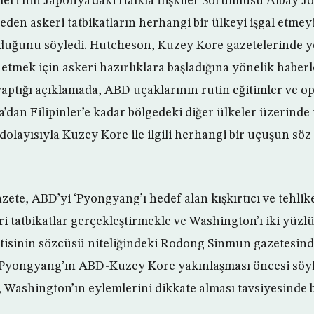
leri’nin Japonya’daki Halkla İlişkiler Sorumlusu Albay 
eden askeri tatbikatların herhangi bir ülkeyi işgal etme
olduğunu söyledi. Hutcheson, Kuzey Kore gazetelerinde 
 etmek için askeri hazırlıklara başladığına yönelik haberl
ptığı açıklamada, ABD uçaklarının rutin eğitimler ve o
’dan Filipinler’e kadar bölgedeki diğer ülkeler üzerinde
 dolayısıyla Kuzey Kore ile ilgili herhangi bir uçuşun sö
zete, ABD’yi ‘Pyongyang’ı hedef alan kışkırtıcı ve tehlike
eri tatbikatlar gerçekleştirmekle ve Washington’ı iki yüz
artisinin sözcüsü niteliğindeki Rodong Sinmun gazetesi
e Pyongyang’ın ABD-Kuzey Kore yakınlaşması öncesi söy
te, Washington’ın eylemlerini dikkate alması tavsiyesinde