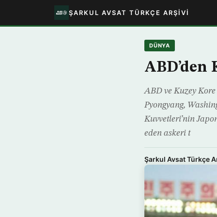
ŞARKUL AVSAT TÜRKÇE ARŞIVI
DÜNYA
ABD’den K
ABD ve Kuzey Kore il
Pyongyang, Washingt
Kuvvetleri’nin Japo
eden askeri t
Şarkul Avsat Türkçe A