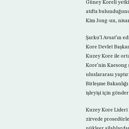
Güney Koreli yetkil
atıfta bulunduğunu
Kim Jong-un, nisan 
Şarku’l Avsat’ın e
Kore Devlet Başka
Kuzey Kore ile ort
Kore’nin Kaesong ş
uluslararası yaptı
Birleşme Bakanlığı
işleyişi için gönde
Kuzey Kore Lideri 
zirvede prosedürle
nükleer silahlard