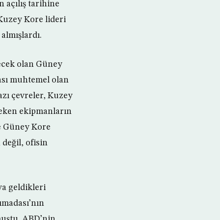
 açılış tarihine
Kuzey Kore lideri
 almışlardı.
decek olan Güney
ası muhtemel olan
azı çevreler, Kuzey
reken ekipmanların
te Güney Kore
değil, ofisin
a geldikleri
rımadası’nın
muştu. ABD’nin