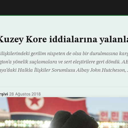
uzey Kore iddialarına yalan
işkilerindeki gerilim nispeten de olsa bir durulmasına karş
on’a yönelik suçlamalara ve sert eleştirilere geri döndü. A
nya’daki Halkla İlişkiler Sorumlusu Albay John Hutcheson,
rşivi
·
28 Ağustos 2018