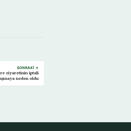
SONRAKI →
ziyaretinin iptali
tışmaya neden oldu