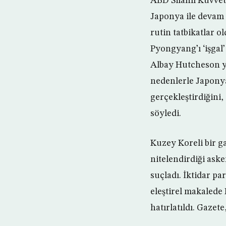
ABD Silahlı Kuvvet
Japonya ile devam 
rutin tatbikatlar 
Pyongyang’ı ‘işgal’
Albay Hutcheson ya
nedenlerle Japonya
gerçekleştirdiğini,
söyledi.
Kuzey Koreli bir ga
nitelendirdiği ask
suçladı. İktidar p
eleştirel makaled
hatırlatıldı. Gaze