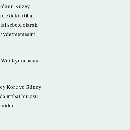
eo’nun Kuzey
re’deki irtibat
al sebebi olarak
 kaydetmemesini
im Wei-Kyum basın
zey Kore ve Güney
nda irtibat bürosu
yeniden