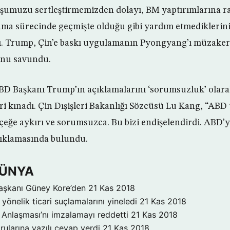
umuzu sertleştirmemizden dolayı, BM yaptırımlarına r
anma sürecinde geçmişte olduğu gibi yardım etmedikleri
ndı. Trump, Çin’e baskı uygulamanın Pyongyang’ı müzake
unu savundu.
D Başkanı Trump’ın açıklamalarını ‘sorumsuzluk’ olarak
ri kınadı. Çin Dışişleri Bakanlığı Sözcüsü Lu Kang, “ABD
çeğe aykırı ve sorumsuzca. Bu bizi endişelendirdi. ABD’y
çıklamasında bulundu.
DÜNYA
aşkanı Güney Kore’den
21 Kas 2018
yönelik ticari suçlamalarını yineledi
21 Kas 2018
Anlaşması’nı imzalamayı reddetti
21 Kas 2018
rularına yazılı cevap verdi
21 Kas 2018