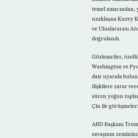
temel amacından, y
uzaklaşan Kuzey Ko
ve Uluslararası At
doğrulandı.
Gözlemciler, özell
Washington ve Pyo
dair uyarıda bulund
ilişkilere zarar ve
süren yoğun toplan
Çin ile görüşmeler
ABD Başkanı Trump 
savaşının zeminind