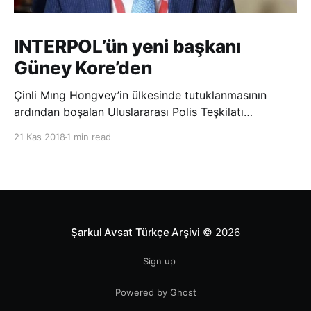
INTERPOL’ün yeni başkanı
Güney Kore’den
Çinli Mıng Hongvey’in ülkesinde tutuklanmasının
ardından boşalan Uluslararası Polis Teşkilatı
(INTERPOL) Başkanlığına Güney Koreli Kim Jong Yang
21 Kas 2018
1 min read
seçildi. INTERPOL Genel Kurulu’nun Dubai’deki
toplantısında yapılan seçimde, oyların 3’te 2’sini
kazanan Kim, teşkilatın yeni
Şarkul Avsat Türkçe Arşivi
© 2026
Sign up
Powered by Ghost