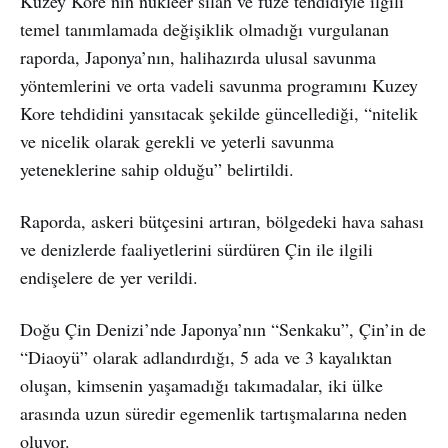
Kuzey Kore’nin nükleer silah ve füze tehdidiyle ilgili
temel tanımlamada değişiklik olmadığı vurgulanan
raporda, Japonya’nın, halihazırda ulusal savunma
yöntemlerini ve orta vadeli savunma programını Kuzey
Kore tehdidini yansıtacak şekilde güncellediği, “nitelik
ve nicelik olarak gerekli ve yeterli savunma
yeteneklerine sahip olduğu” belirtildi.
Raporda, askeri bütçesini artıran, bölgedeki hava sahası
ve denizlerde faaliyetlerini sürdüren Çin ile ilgili
endişelere de yer verildi.
Doğu Çin Denizi’nde Japonya’nın “Senkaku”, Çin’in de
“Diaoyü” olarak adlandırdığı, 5 ada ve 3 kayalıktan
oluşan, kimsenin yaşamadığı takımadalar, iki ülke
arasında uzun süredir egemenlik tartışmalarına neden
oluyor.