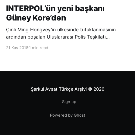
INTERPOL’ün yeni başkanı
Güney Kore’den
Çinli Mıng Hongvey’in ülkesinde tutuklanmasının
ardından boşalan Uluslararası Polis Teşkilatı
(INTERPOL) Başkanlığına Güney Koreli Kim Jong Yang
21 Kas 2018
1 min read
seçildi. INTERPOL Genel Kurulu’nun Dubai’deki
toplantısında yapılan seçimde, oyların 3’te 2’sini
kazanan Kim, teşkilatın yeni
Şarkul Avsat Türkçe Arşivi
© 2026
Sign up
Powered by Ghost