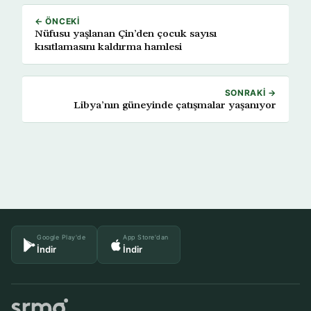
← ÖNCEKI
Nüfusu yaşlanan Çin’den çocuk sayısı
kısıtlamasını kaldırma hamlesi
SONRAKI →
Libya’nın güneyinde çatışmalar yaşanıyor
Google Play'de
App Store'dan
İndir
İndir