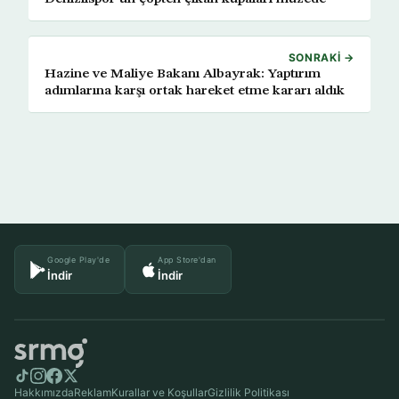
SONRAKI →
Hazine ve Maliye Bakanı Albayrak: Yaptırım
adımlarına karşı ortak hareket etme kararı aldık
Google Play'de
App Store'dan
İndir
İndir
Hakkımızda
Reklam
Kurallar ve Koşullar
Gizlilik Politikası