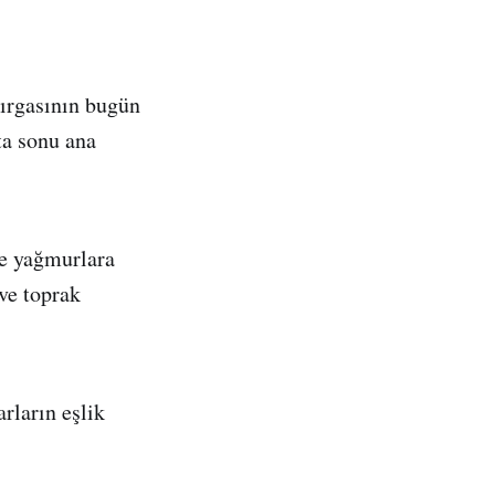
asırgasının bugün
ta sonu ana
 ve yağmurlara
 ve toprak
rların eşlik