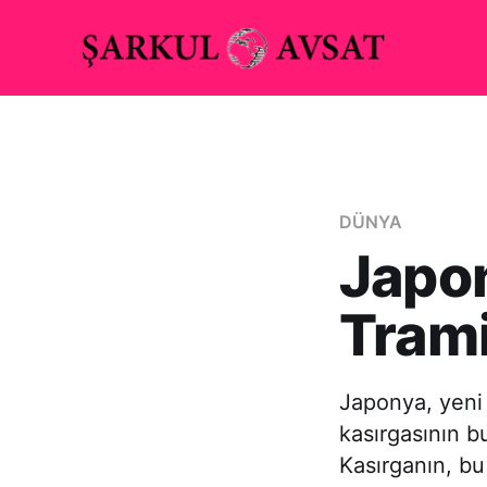
DÜNYA
Japon
Trami
Japonya, yeni b
kasırgasının b
Kasırganın, bu