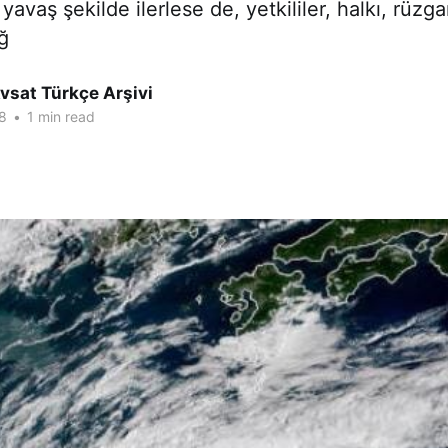
 yavaş şekilde ilerlese de, yetkililer, halkı, rüzga
ğ
vsat Türkçe Arşivi
8
•
1 min read