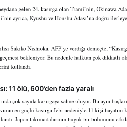
meydana gelen 24. kasırga olan Trami’nin, Okinawa Ada
i’nin ayrıca, Kyushu ve Honshu Adası’na doğru ilerleye
ilisi Sakiko Nishioka, AFP’ye verdiği demeçte, “Kasırg
 geçmesi bekleniyor. Bu nedenle halktan çok dikkatli o
erini kullandı.
sı: 11 ölü, 600’den fazla yaralı
rında çok sayıda kasırgaya sahne oluyor. Bu ayın başlar
 vuran en güçlü kasırga Jebi nedeniyle 11 kişi hayatını 
ralandı. Japon takımadalarının büyük bir bölümünü etkil