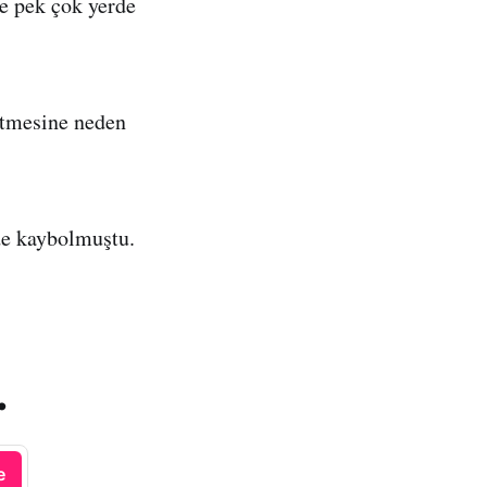
e pek çok yerde
etmesine neden
 de kaybolmuştu.
.
e