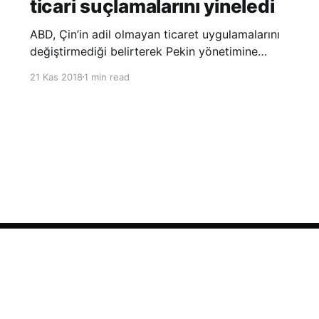
ticari suçlamalarını yineledi
ABD, Çin’in adil olmayan ticaret uygulamalarını
değiştirmediği belirterek Pekin yönetimine
yönelik suçlamalarını yineledi. ABD Ticaret
21 Kas 2018
1 min read
Temsilciliği’nin Çin’in fikri mülkiyet ve teknoloji
transfer politikalarına dair hazırladığı ‘Section
301’ adlı soruşturma raporunun güncellenmiş
halinde
Sign up