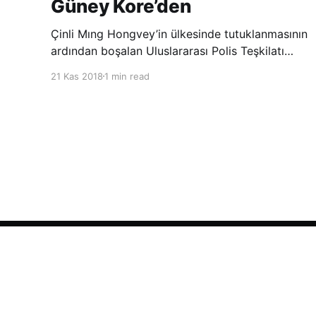
Güney Kore’den
Çinli Mıng Hongvey’in ülkesinde tutuklanmasının
ardından boşalan Uluslararası Polis Teşkilatı
(INTERPOL) Başkanlığına Güney Koreli Kim
21 Kas 2018
1 min read
Jong Yang seçildi. INTERPOL Genel Kurulu’nun
Dubai’deki toplantısında yapılan seçimde,
oyların 3’te 2’sini kazanan Kim, teşkilatın yeni
Şarkul Avsat Türkçe Arşivi
© 2026