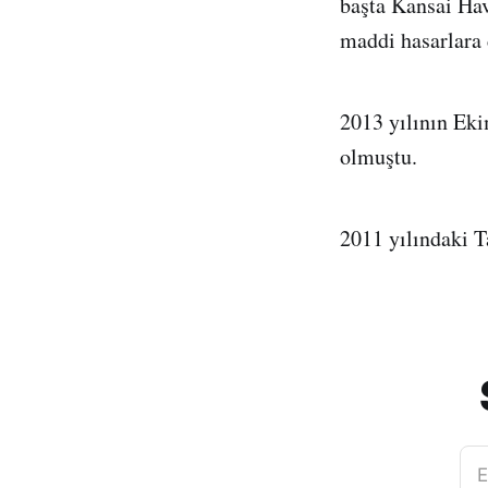
başta Kansai Hav
maddi hasarlara 
2013 yılının Eki
olmuştu.
2011 yılındaki T
E