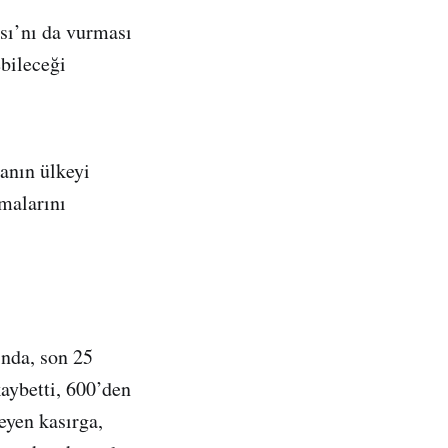
sı’nı da vurması
bileceği
anın ülkeyi
lmalarını
ında, son 25
kaybetti, 600’den
eyen kasırga,