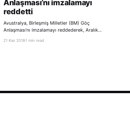
Anlaşması’nı imzalamayı
reddetti
Avustralya, Birleşmiş Milletler (BM) Göç
Anlaşması’nı imzalamayı reddederek, Aralık
ayında Fas’ta düzenlenecek olan uluslararası
21 Kas 2018
1 min read
konferansta BM üyesi ülkeler tarafından
imzalanması beklenen Küresel Göç
Sözleşmesi’ne katılmayacağını açıklayan
ülkelerin yer aldığı uzun listeye dahil oldu.
Powered by Ghost