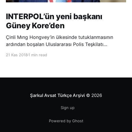
INTERPOL’ün yeni başkanı
Güney Kore’den
Çinli Mıng Hongvey’in ülkesinde tutuklanmasının
ardından boşalan Uluslararası Polis Teşkilatı
(INTERPOL) Başkanlığına Güney Koreli Kim Jong Yang
21 Kas 2018
1 min read
seçildi. INTERPOL Genel Kurulu’nun Dubai’deki
toplantısında yapılan seçimde, oyların 3’te 2’sini
kazanan Kim, teşkilatın yeni
Şarkul Avsat Türkçe Arşivi
© 2026
Sign up
Powered by Ghost