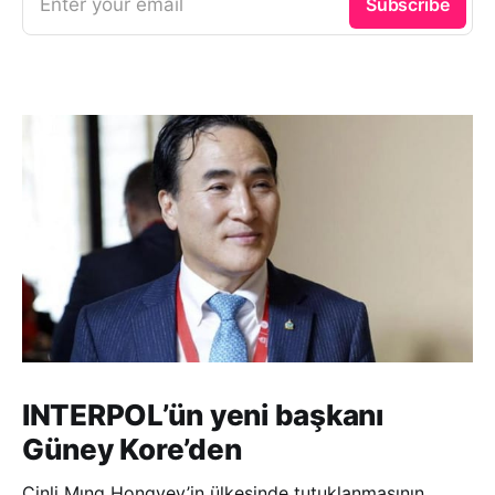
Enter your email
Subscribe
INTERPOL’ün yeni başkanı
Güney Kore’den
Çinli Mıng Hongvey’in ülkesinde tutuklanmasının