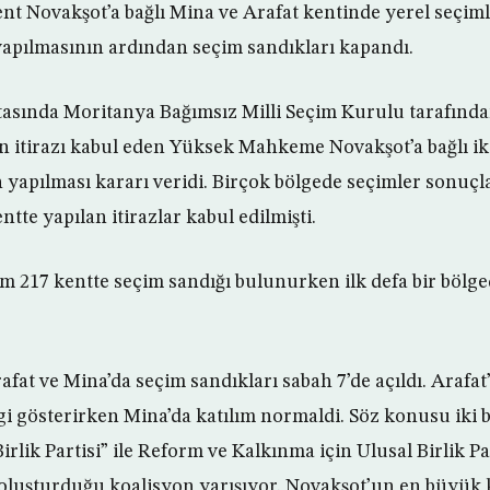
nt Novakşot’a bağlı Mina ve Arafat kentinde yerel seçiml
apılmasının ardından seçim sandıkları kapandı.
tasında Moritanya Bağımsız Milli Seçim Kurulu tarafınd
n itirazı kabul eden Yüksek Mahkeme Novakşot’a bağlı ik
yapılması kararı veridi. Birçok bölgede seçimler sonuçla
ntte yapılan itirazlar kabul edilmişti.
m 217 kentte seçim sandığı bulunurken ilk defa bir bölge
afat ve Mina’da seçim sandıkları sabah 7’de açıldı. Arafat
gi gösterirken Mina’da katılım normaldi. Söz konusu iki 
rlik Partisi” ile Reform ve Kalkınma için Ulusal Birlik Par
 oluşturduğu koalisyon yarışıyor. Novakşot’un en büyük k