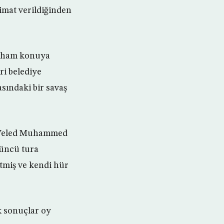
imat verildiğinden
Moham konuya
ri belediye
asındaki bir savaş
an Veled Muhammed
çüncü tura
rtmiş ve kendi hür
k sonuçlar oy