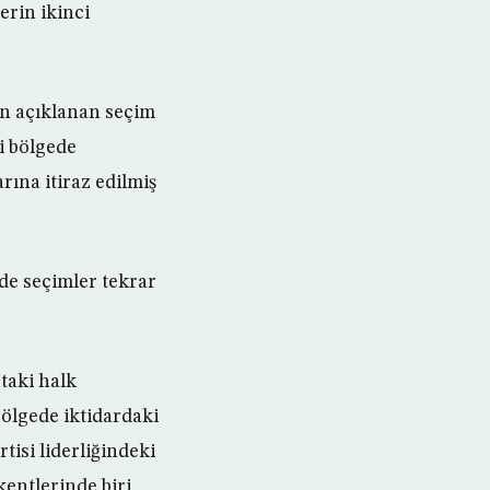
erin ikinci
an açıklanan seçim
i bölgede
rına itiraz edilmiş
de seçimler tekrar
’taki halk
bölgede iktidardaki
tisi liderliğindeki
entlerinde biri