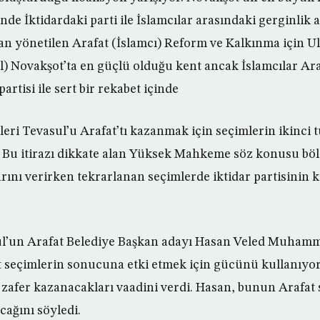
nde İktidardaki parti ile İslamcılar arasındaki gerginlik 
dan yönetilen Arafat (İslamcı) Reform ve Kalkınma için 
l) Novakşot’ta en güçlü olduğu kent ancak İslamcılar Ara
artisi ile sert bir rekabet içinde
erleri Tevasul’u Arafat’tı kazanmak için seçimlerin ikinci 
. Bu itirazı dikkate alan Yüksek Mahkeme söz konusu bö
rını verirken tekrarlanan seçimlerde iktidar partisinin 
l’un Arafat Belediye Başkan adayı Hasan Veled Muhamm
 seçimlerin sonucuna etki etmek için gücünü kullanıyor”
 zafer kazanacakları vaadini verdi. Hasan, bunun Arafat 
cağını söyledi.