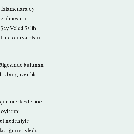
İslamcılara oy
verilmesinin
Şey Veled Salih
eli ne olursa olsun
bölgesinde bulunan
hiçbir güvenlik
seçim merkezlerine
 oylarını
bet nedeniyle
acağını söyledi.