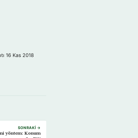
tı
16 Kas 2018
SONRAKI →
eni yöntem: Konum