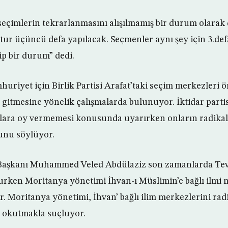
seçimlerin tekrarlanmasını alışılmamış bir durum olarak
 tur üçüncü defa yapılacak. Seçmenler aynı şey için 3.def
p bir durum” dedi.
huriyet için Birlik Partisi Arafat’taki seçim merkezleri 
 gitmesine yönelik çalışmalarda bulunuyor. İktidar partis
lara oy vermemesi konusunda uyarırken onların radikal
ğunu söylüyor.
Başkanı Muhammed Veled Abdülaziz son zamanlarda Teva
nurken Moritanya yönetimi İhvan-ı Müslimin’e bağlı ilmi 
r. Moritanya yönetimi, İhvan’ bağlı ilim merkezlerini radi
r okutmakla suçluyor.