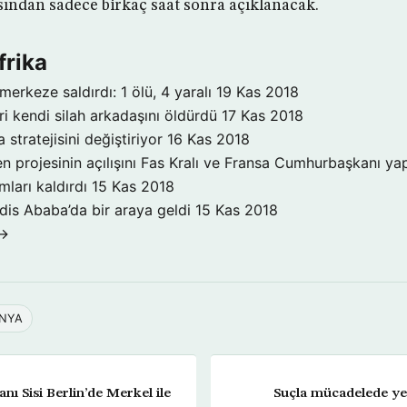
ından sadece birkaç saat sonra açıklanacak.
frika
erkeze saldırdı: 1 ölü, 4 yaralı
19 Kas 2018
i kendi silah arkadaşını öldürdü
17 Kas 2018
 stratejisini değiştiriyor
16 Kas 2018
tren projesinin açılışını Fas Kralı ve Fransa Cumhurbaşkanı yap
mları kaldırdı
15 Kas 2018
dis Ababa’da bir araya geldi
15 Kas 2018
 →
NYA
ı Sisi Berlin’de Merkel ile
Suçla mücadelede y