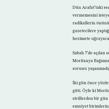
Dün Arafat’taki se
vermemesini isteye
radikallerin önünü
gazetecilere yaptığ
hezimete uğrayacak
Sabah 7’de açılan 
Moritanya Bağımsı
sorunu yaşanmadığı
İki gün önce yüzle
gitti. Öyle ki Mori
sivillerden bir gü
emniyet birimlerini