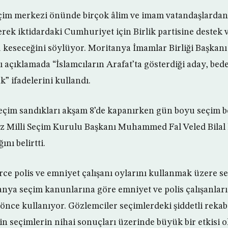
çim merkezi önünde birçok âlim ve imam vatandaşlardan 
rek iktidardaki Cumhuriyet için Birlik partisine destek 
 keseceğini söylüyor. Moritanya İmamlar Birliği Başkanı 
ı açıklamada “İslamcıların Arafat’ta gösterdiği aday, bed
” ifadelerini kullandı.
seçim sandıkları akşam 8’de kapanırken gün boyu seçim 
z Milli Seçim Kurulu Başkanı Muhammed Fal Veled Bilal 
nı belirtti.
rce polis ve emniyet çalışanı oylarını kullanmak üzere 
tanya seçim kanunlarına göre emniyet ve polis çalışanları
n önce kullanıyor. Gözlemciler seçimlerdeki şiddetli reka
n seçimlerin nihai sonuçları üzerinde büyük bir etkisi ol