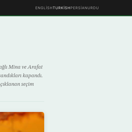
ENGLISH
TURKISH
PERSIAN
URDU
ğlı Mina ve Arafat
sandıkları kapandı.
açıklanan seçim