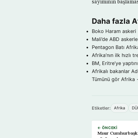
sayımının başlamas
Daha fazla A
Boko Haram askeri m
Mali’de ABD askerler
Pentagon Batı Afrika
Afrika’nın ilk hızlı 
BM, Eritre’ye yaptırı
Afrikalı bakanlar Ad
Tümünü gör Afrika
Etiketler:
Afrika
DÜ
← ÖNCEKI
Mısır Cumhurbaşkan