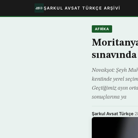
ŞARKUL AVSAT TÜRKÇE ARŞIVI
AFRIKA
Moritanya’
sınavında
Novakşot: Şeyh Muh
kentinde yerel seçi
Geçtiğimiz ayın or
sonuçlarına ya
Şarkul Avsat Türkçe
·
2