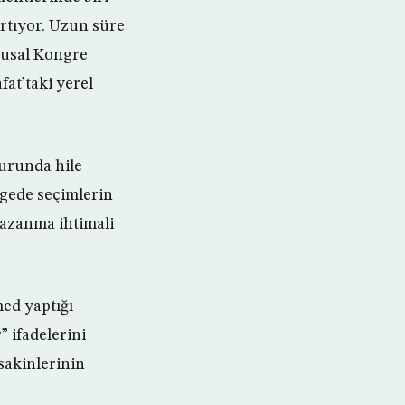
artıyor. Uzun süre
Ulusal Kongre
fat’taki yerel
turunda hile
lgede seçimlerin
kazanma ihtimali
ed yaptığı
 ifadelerini
sakinlerinin