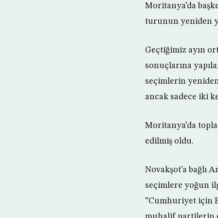
Moritanya’da başke
turunun yeniden y
Geçtiğimiz ayın or
sonuçlarına yapıla
seçimlerin yeniden 
ancak sadece iki ke
Moritanya’da topla
edilmiş oldu.
Novakşot’a bağlı Ar
seçimlere yoğun il
“Cumhuriyet için Bi
muhalif partilerin