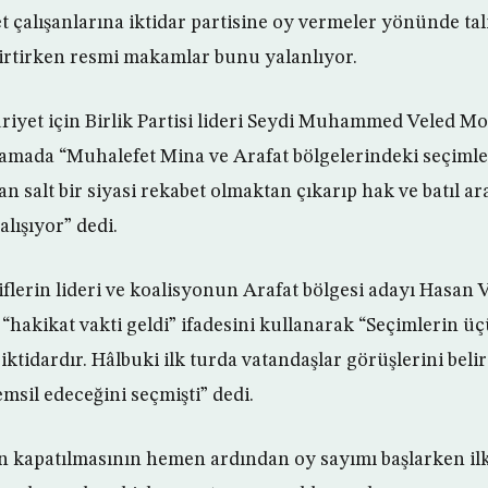
t çalışanlarına iktidar partisine oy vermeler yönünde tal
lirtirken resmi makamlar bunu yalanlıyor.
riyet için Birlik Partisi lideri Seydi Muhammed Veled 
ıklamada “Muhalefet Mina ve Arafat bölgelerindeki seçimle
an salt bir siyasi rekabet olmaktan çıkarıp hak ve batıl ar
alışıyor” dedi.
flerin lideri ve koalisyonun Arafat bölgesi adayı Has
 “hakikat vakti geldi” ifadesini kullanarak “Seçimlerin ü
ktidardır. Hâlbuki ilk turda vatandaşlar görüşlerini beli
emsil edeceğini seçmişti” dedi.
n kapatılmasının hemen ardından oy sayımı başlarken il