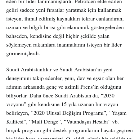
eden bir lider tanımamışlardı. Petrolden elde edilen
geliri sadece yeni fırsatlar yaratmak için kullanmak
isteyen, ihmal edilmiş kaynakları tekrar canlandıran,
uzman ve bilgili birisi gibi ekonomik göstergelerden
bahseden, kendisine değil hiçbir şekilde yalan
söylemeyen rakamlara inanmalarını isteyen bir lider
görmemişlerdi.
Suudi Arabistanlılar ve Suudi Arabistan’ın yeni
deneyimini takip edenler, yeni, dev ve eşsiz olan her
adımın arkasında genç ve azimli Prens’in olduğunu
biliyorlar. Daha önce Suudi Arabistan’da, “2030
vizyonu” gibi kendisine 15 yıla uzanan bir vizyon
belirleyen, “2020 Ulusal Değişim Programı”, “Yaşam
Kalitesi”, “Mali Denge”, “Vatandaşın Hesabı” vb.
birçok program gibi destek programlarını hayata geçiren
bir lider başa geçmemişti. O, ciddi, planlı bir şekilde ve