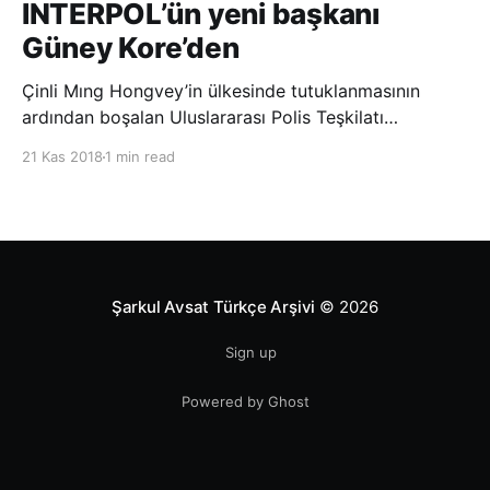
INTERPOL’ün yeni başkanı
Güney Kore’den
Çinli Mıng Hongvey’in ülkesinde tutuklanmasının
ardından boşalan Uluslararası Polis Teşkilatı
(INTERPOL) Başkanlığına Güney Koreli Kim Jong Yang
21 Kas 2018
1 min read
seçildi. INTERPOL Genel Kurulu’nun Dubai’deki
toplantısında yapılan seçimde, oyların 3’te 2’sini
kazanan Kim, teşkilatın yeni
Şarkul Avsat Türkçe Arşivi
© 2026
Sign up
Powered by Ghost