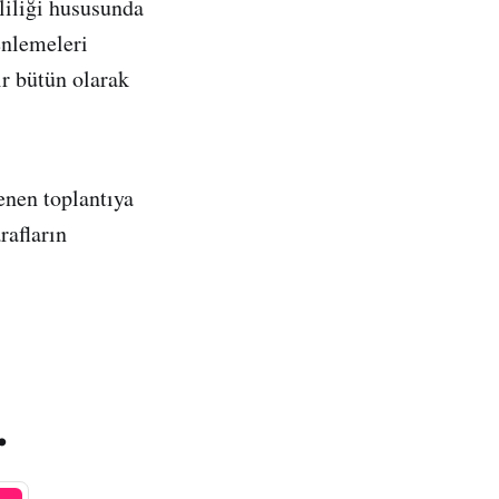
kliliği hususunda
enlemeleri
r bütün olarak
enen toplantıya
rafların
.