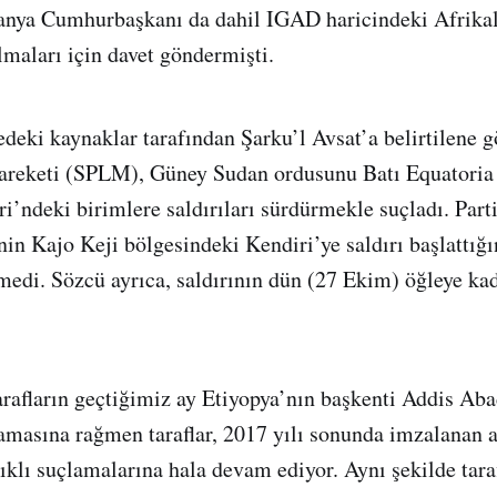
anya Cumhurbaşkanı da dahil IGAD haricindeki Afrikalı
lmaları için davet göndermişti.
deki kaynaklar tarafından Şarku’l Avsat’a belirtilene g
areketi (SPLM), Güney Sudan ordusunu Batı Equatoria 
i’ndeki birimlere saldırıları sürdürmekle suçladı. Part
in Kajo Keji bölgesindeki Kendiri’ye saldırı başlattığı
rmedi. Sözcü ayrıca, saldırının dün (27 Ekim) öğleye k
rafların geçtiğimiz ay Etiyopya’nın başkenti Addis Aba
masına rağmen taraflar, 2017 yılı sonunda imzalanan a
ıklı suçlamalarına hala devam ediyor. Aynı şekilde taraf