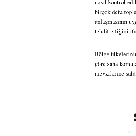
nasıl kontrol edi
birçok defa topl
anlaşmasının uy
tehdit ettiğini if
Bölge ülkelerini
göre saha komuta
mevzilerine sal