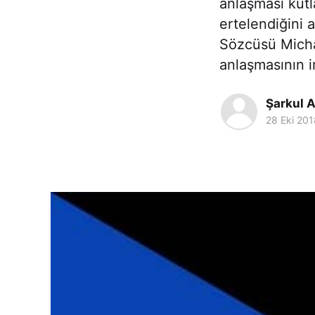
anlaşması kutl
ertelendiğini
Sözcüsü Michae
anlaşmasının i
Şarkul 
28 Eki 201