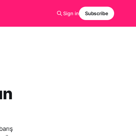
Sign in
Subscribe
ın
barış