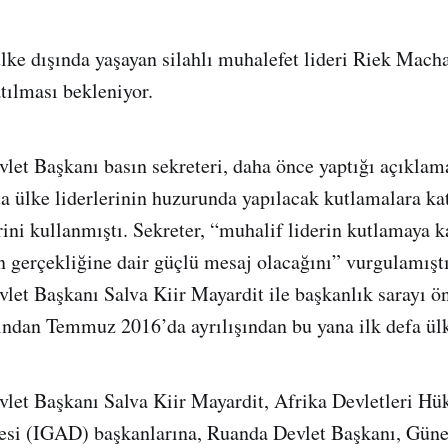
ülke dışında yaşayan silahlı muhalefet lideri Riek Macha
tılması bekleniyor.
et Başkanı basın sekreteri, daha önce yaptığı açıklam
 ülke liderlerinin huzurunda yapılacak kutlamalara ka
rini kullanmıştı. Sekreter, “muhalif liderin kutlamaya k
n gerçekliğine dair güçlü mesaj olacağını” vurgulamıştı
let Başkanı Salva Kiir Mayardit ile başkanlık sarayı 
ından Temmuz 2016’da ayrılışından bu yana ilk defa ül
let Başkanı Salva Kiir Mayardit, Afrika Devletleri Hü
esi (IGAD) başkanlarına, Ruanda Devlet Başkanı, Güne