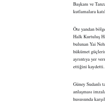
Başkanı ve Tanz
kutlamalara katı
Öte yandan bölge
Halk Kurtuluş H
bulunan Yai Nehr
hükümet güçlerin
ayrıntıya yer ve
ettiğini kaydetti.
Güney Sudanlı ta
anlaşması imzala
hususunda karşıl