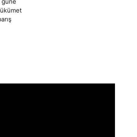
i güne
 Hükümet
arış