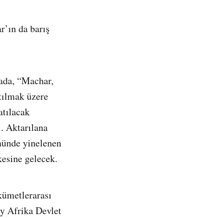
r’ın da barış
ada, “Machar,
tılmak üzere
atılacak
. Aktarılana
önünde yinelenen
kesine gelecek.
kümetlerarası
y Afrika Devlet