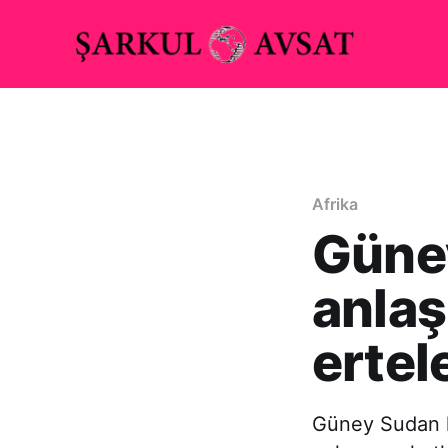
Afrika
Güney
anlaş
ertel
Güney Sudan h