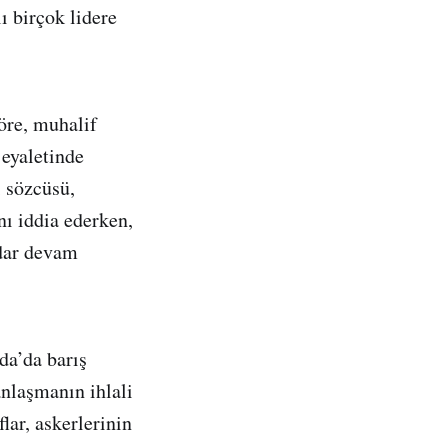
 birçok lidere
öre, muhalif
eyaletinde
i sözcüsü,
nı iddia ederken,
adar devam
da’da barış
nlaşmanın ihlali
lar, askerlerinin