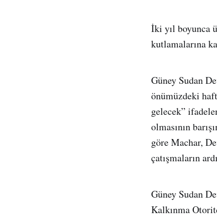
İki yıl boyunca 
kutlamalarına ka
Güney Sudan Devl
önümüzdeki hafta
gelecek” ifadele
olmasının barışı
göre Machar, Dev
çatışmaların ard
Güney Sudan Dev
Kalkınma Otorit