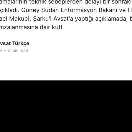
amalarının teknik sebeplerden dolayı bir sonrak
 açıkladı. Güney Sudan Enformasyon Bakanı ve
l Makuei, Şarku’l Avsat’a yaptığı açıklamada, b
mzalanmasına dair kutl
Avsat Türkçe
8
•
2 min read