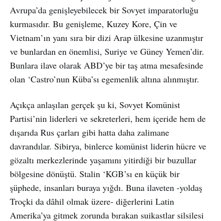
Avrupa’da genişleyebilecek bir Sovyet imparatorluğu
kurmasıdır. Bu genişleme, Kuzey Kore, Çin ve
Vietnam’ın yanı sıra bir dizi Arap ülkesine uzanmıştır
ve bunlardan en önemlisi, Suriye ve Güney Yemen’dir.
Bunlara ilave olarak ABD’ye bir taş atma mesafesinde
olan ‘Castro’nun Küba’sı egemenlik altına alınmıştır.
Açıkça anlaşılan gerçek şu ki, Sovyet Komünist
Partisi’nin liderleri ve sekreterleri, hem içeride hem de
dışarıda Rus çarları gibi hatta daha zalimane
davrandılar. Sibirya, binlerce komünist liderin hücre ve
gözaltı merkezlerinde yaşamını yitirdiği bir buzullar
bölgesine dönüştü. Stalin ‘KGB’sı en küçük bir
şüphede, insanları buraya yığdı. Buna ilaveten -yoldaş
Troçki da dâhil olmak üzere- diğerlerini Latin
Amerika’ya gitmek zorunda bırakan suikastlar silsilesi