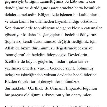
geçmesiyle bittiğini zannettiğimiz bu kâbusun tekrar
döndüğüne ve dirildiğine işaret etmekte hatta kesinlikle
delalet etmektedir. Bölgemizde işlenen bu katliamların
ve akan kanın bu dirilmeden kaynaklandığı ortadadır.
Son dönemlerde topraklarımızda gerçekleşen çatışmalar
gösteriyor ki daha ‘başlangıçların’ bedelini ödüyoruz.
Şüphesiz, kendi durumumuzu değiştirmediğimiz için
Allah da bizim durumumuzu değiştirmeyecektir ve
‘sonuçların’ da bedelini ödeyeceğiz. Devletlerin,
özellikle de büyük güçlerin, hırsları, çıkarları ve
yayılmacı emelleri vardır. Genelde zayıf, bölünmüş,
uzlaşı ve işbirliğinden yoksun devletler bedel öderler.
Bizden önceki tarihi deneyimler önümüzde
durmaktadır. Özellikle de Osmanlı İmparatorluğunun
bir parçası olduğumuz ikinci bin yılın deneyimleri…
Bu imparatorluğun çöküşüyle beraber Filistin’i bizden