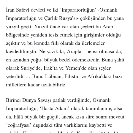
İran Safevi devleti ve iki ‘imparatorluğun’ -Osmanlı
İmparatorluğu ve Çarlık Rusya’sı- çöküşünden bu yana
yüzyıl geçti. Yüzyıl önce var olan şeyleri bu Arap
bölgesinde yeniden tesis etmek için girişimler olduğu
açıktır ve bu konuda fiili olarak da ilerlemeler
kaydedilmiştir. Ne yazık ki, Araplar -hepsi olmasa da,
en azından çoğu- büyük bedel ödemektedir. Buna şahit
olarak Suriye’de, Irak’ta ve Yemen’de olan şeyler
yeterlidir… Bunu Lübnan, Filistin ve Afrika’daki bazı
milletlere kadar uzatabiliriz.
Birinci Dünya Savaşı patlak verdiğinde, Osmanlı
İmparatorluğu, ‘Hasta Adam’ olarak tanımlanmış olsa
da, hâlâ büyük bir güçtü, ancak kısa süre sonra mevcut
‘coğrafyası’ dışındaki tüm varlıklarını kaybetti ve
yıkıldı. Kuşkusuz, eğer Mustafa Kemal’in (Atatürk)