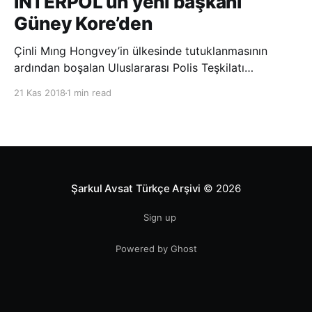
INTERPOL’ün yeni başkanı
Güney Kore’den
Çinli Mıng Hongvey’in ülkesinde tutuklanmasının
ardından boşalan Uluslararası Polis Teşkilatı
(INTERPOL) Başkanlığına Güney Koreli Kim Jong Yang
21 Kas 2018
1 min read
seçildi. INTERPOL Genel Kurulu’nun Dubai’deki
toplantısında yapılan seçimde, oyların 3’te 2’sini
kazanan Kim, teşkilatın yeni
Şarkul Avsat Türkçe Arşivi
© 2026
Sign up
Powered by Ghost