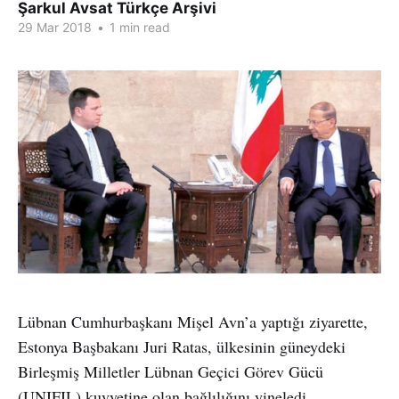
Şarkul Avsat Türkçe Arşivi
29 Mar 2018
•
1 min read
Lübnan Cumhurbaşkanı Mişel Avn’a yaptığı ziyarette,
Estonya Başbakanı Juri Ratas, ülkesinin güneydeki
Birleşmiş Milletler Lübnan Geçici Görev Gücü
(UNIFIL) kuvvetine olan bağlılığını yineledi.