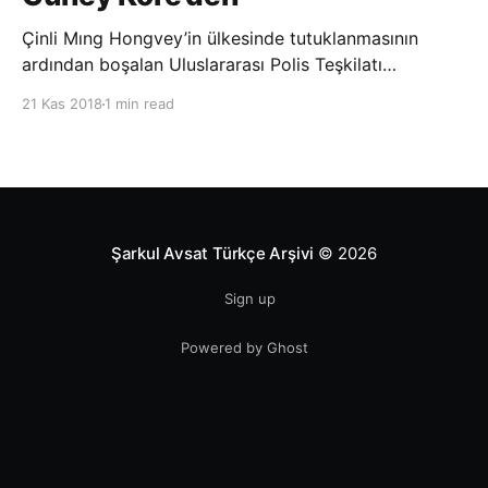
Çinli Mıng Hongvey’in ülkesinde tutuklanmasının
ardından boşalan Uluslararası Polis Teşkilatı
(INTERPOL) Başkanlığına Güney Koreli Kim Jong Yang
21 Kas 2018
1 min read
seçildi. INTERPOL Genel Kurulu’nun Dubai’deki
toplantısında yapılan seçimde, oyların 3’te 2’sini
kazanan Kim, teşkilatın yeni
Şarkul Avsat Türkçe Arşivi
© 2026
Sign up
Powered by Ghost