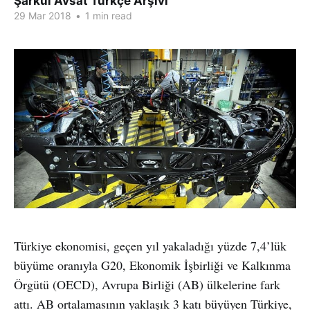
Şarkul Avsat Türkçe Arşivi
29 Mar 2018
•
1 min read
Türkiye ekonomisi, geçen yıl yakaladığı yüzde 7,4’lük
büyüme oranıyla G20, Ekonomik İşbirliği ve Kalkınma
Örgütü (OECD), Avrupa Birliği (AB) ülkelerine fark
attı. AB ortalamasının yaklaşık 3 katı büyüyen Türkiye,