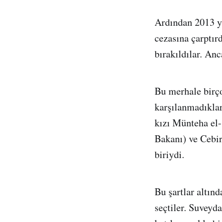
Ardından 2013 yı
cezasına çarptır
bırakıldılar. An
Bu merhale birço
karşılanmadıklar
kızı Münteha el-
Bakanı) ve Cebir
biriydi.
Bu şartlar altın
seçtiler. Suveyd