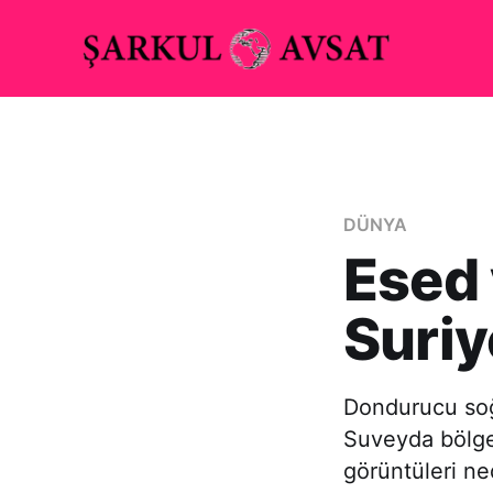
DÜNYA
Esed 
Suriy
Dondurucu soğ
Suveyda bölges
görüntüleri ne