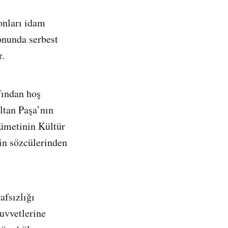
onları idam
sonunda serbest
r.
fından hoş
ltan Paşa’nın
kümetinin Kültür
tin sözcülerinden
afsızlığı
kuvvetlerine