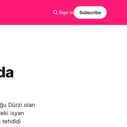
Sign in
Subscribe
da
ğu Dürzi olan
deki isyan
 tehdidi