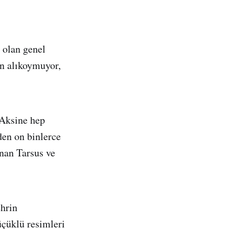
 olan genel
en alıkoymuyor,
 Aksine hep
den on binlerce
unan Tarsus ve
ehrin
üçüklü resimleri