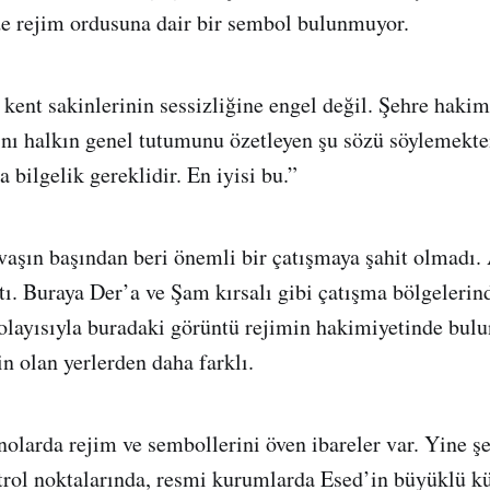
e rejim ordusuna dair bir sembol bulunmuyor.
ent sakinlerinin sessizliğine engel değil. Şehre hakim
rını halkın genel tutumunu özetleyen şu sözü söylemekt
a bilgelik gereklidir. En iyisi bu.”
vaşın başından beri önemli bir çatışmaya şahit olmadı.
ı. Buraya Der’a ve Şam kırsalı gibi çatışma bölgelerin
Dolayısıyla buradaki görüntü rejimin hakimiyetinde bul
n olan yerlerden daha farklı.
nolarda rejim ve sembollerini öven ibareler var. Yine ş
ntrol noktalarında, resmi kurumlarda Esed’in büyüklü k