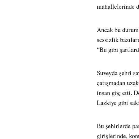
mahallelerinde d
Ancak bu durum k
sessizlik bazıla
“Bu gibi şartlard
Suveyda şehri sa
çatışmadan uzakt
insan göç etti. 
Lazkiye gibi saki
Bu şehirlerde pa
girişlerinde, ko