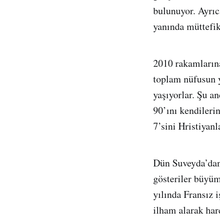
bulunuyor. Ayrıc
yanında müttefik
2010 rakamlarına
toplam nüfusun 
yaşıyorlar. Şu a
90’ını kendileri
7’sini Hristiyan
Dün Suveyda’dan 
gösteriler büyüm
yılında Fransız i
ilham alarak har