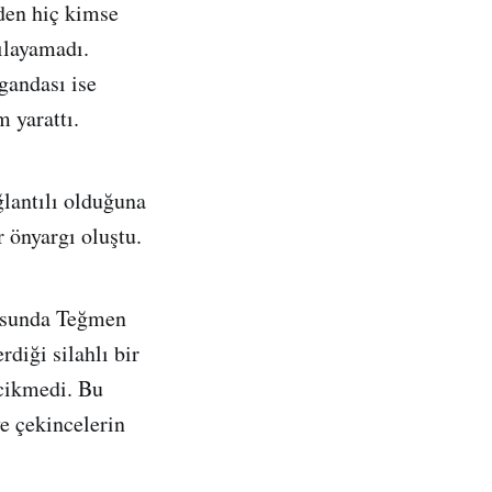
den hiç kimse
şılayamadı.
gandası ise
 yarattı.
ğlantılı olduğuna
r önyargı oluştu.
tosunda Teğmen
diği silahlı bir
ecikmedi. Bu
ve çekincelerin