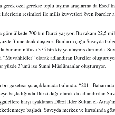
a gerek özel gerekse toplu taşıma araçlarına da Esed’in
 liderlerin resimleri ile milis kuvvetleri öven ibareler
 göre ülkede 700 bin Dürzi yaşıyor. Bu rakam 22,5 mi
yüzde 3’üne denk düşüyor. Bunların çoğu Suveyda bölg
nda buranın nüfusu 375 bin kişiye ulaşmış durumda. Su
ni “Muvahhidler” olarak adlandıran Dürziler oluşturuyo
lar yüzde 3’ünü ise Sünni Müslümanlar oluşturuyor.
bir gazeteci şu açıklamada bulundu: “2011 Baharında 
eye başladığında Dürzi dağı olarak da adlandırılan Su
şgalcilere karşı ayaklanan Dürzi lider Sultan el-Atraş’ı
eketlenmeye başladı. Suveyda merkez ve kırsalında göst