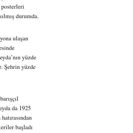
 posterleri
 asılmış durumda.
lyona ulaşan
esinde
veyda’nın yüzde
r. Şehrin yüzde
barışçıl
veyda da 1925
n hatırasından
eriler başladı