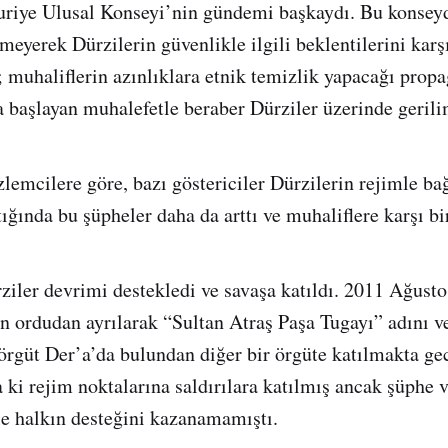
uriye Ulusal Konseyi’nin gündemi başkaydı. Bu konsey
tmeyerek Dürzilerin güvenlikle ilgili beklentilerini kar
; muhaliflerin azınlıklara etnik temizlik yapacağı propa
 başlayan muhalefetle beraber Dürziler üzerinde gerilim
lemcilere göre, bazı göstericiler Dürzilerin rejimle ba
tığında bu şüpheler daha da arttı ve muhaliflere karşı bi
ziler devrimi destekledi ve savaşa katıldı. 2011 Ağus
 ordudan ayrılarak “Sultan Atraş Paşa Tugayı” adını ver
örgüt Der’a’da bulundan diğer bir örgüte katılmakta g
 ki rejim noktalarına saldırılara katılmış ancak şüphe 
e halkın desteğini kazanamamıştı.