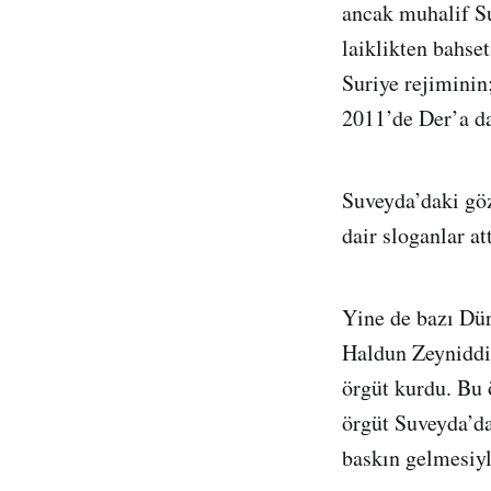
ancak muhalif S
laiklikten bahse
Suriye rejiminin
2011’de Der’a da
Suveyda’daki göz
dair sloganlar at
Yine de bazı Dür
Haldun Zeyniddin
örgüt kurdu. Bu 
örgüt Suveyda’da
baskın gelmesiyl