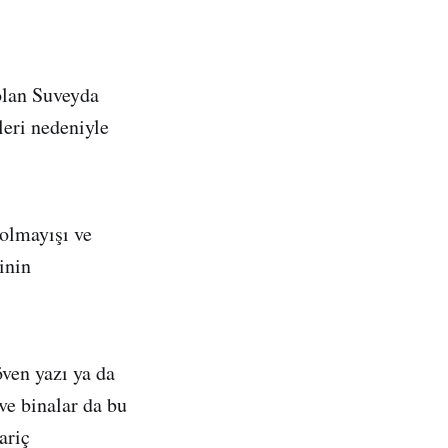
olan Suveyda
leri nedeniyle
 olmayışı ve
inin
öven yazı ya da
ve binalar da bu
ariç