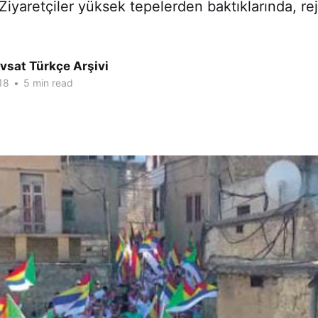
 Ziyaretçiler yüksek tepelerden baktıklarında, re
vsat Türkçe Arşivi
18
•
5 min read