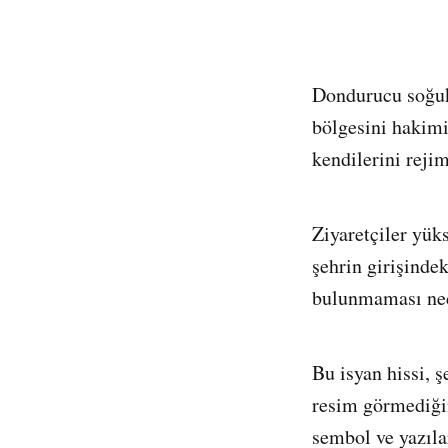
Dondurucu soğuk
bölgesini hakimi
kendilerini rejim
Ziyaretçiler yük
şehrin girişinde
bulunmaması nede
Bu isyan hissi, 
resim görmediğin
sembol ve yazılar