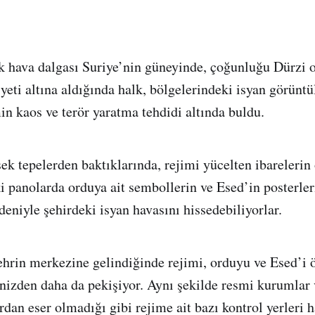
 hava dalgası Suriye’nin güneyinde, çoğunluğu Dürzi 
yeti altına aldığında halk, bölgelerindeki isyan görüntü
in kaos ve terör yaratma tehdidi altında buldu.
sek tepelerden baktıklarında, rejimi yücelten ibarelerin
ki panolarda orduya ait sembollerin ve Esed’in posterler
niyle şehirdeki isyan havasını hissedebiliyorlar.
şehrin merkezine gelindiğinde rejimi, orduyu ve Esed’i 
izden daha da pekişiyor. Aynı şekilde resmi kurumlar 
dan eser olmadığı gibi rejime ait bazı kontrol yerleri h