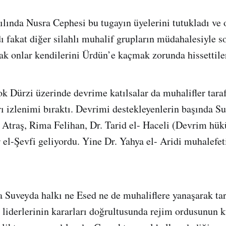
lında Nusra Cephesi bu tugayın üyelerini tutukladı ve 
dı fakat diğer silahlı muhalif grupların müdahalesiyle 
cak onlar kendilerini Ürdün’e kaçmak zorunda hissettile
k Dürzi üzerinde devrime katılsalar da muhalifler tara
ı izlenimi bıraktı. Devrimi destekleyenlerin başında Su
 Atraş, Rima Felihan, Dr. Tarid el- Haceli (Devrim hü
 el-Şevfi geliyordu. Yine Dr. Yahya el- Aridi muhalefe
da Suveyda halkı ne Esed ne de muhaliflere yanaşarak tar
a liderlerinin kararları doğrultusunda rejim ordusunun 