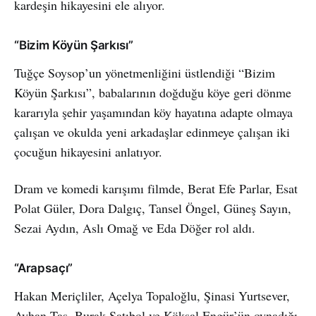
kardeşin hikayesini ele alıyor.
“Bizim Köyün Şarkısı”
Tuğçe Soysop’un yönetmenliğini üstlendiği “Bizim
Köyün Şarkısı”, babalarının doğduğu köye geri dönme
kararıyla şehir yaşamından köy hayatına adapte olmaya
çalışan ve okulda yeni arkadaşlar edinmeye çalışan iki
çocuğun hikayesini anlatıyor.
Dram ve komedi karışımı filmde, Berat Efe Parlar, Esat
Polat Güler, Dora Dalgıç, Tansel Öngel, Güneş Sayın,
Sezai Aydın, Aslı Omağ ve Eda Döğer rol aldı.
“Arapsaçı”
Hakan Meriçliler, Açelya Topaloğlu, Şinasi Yurtsever,
Ayhan Taş, Burak Satıbol ve Köksal Engür’ün oynadığı