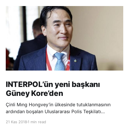
INTERPOL’ün yeni başkanı
Güney Kore’den
Çinli Mıng Hongvey’in ülkesinde tutuklanmasının
ardından boşalan Uluslararası Polis Teşkilatı
(INTERPOL) Başkanlığına Güney Koreli Kim Jong Yang
21 Kas 2018
1 min read
seçildi. INTERPOL Genel Kurulu’nun Dubai’deki