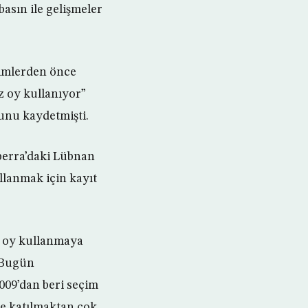
basın ile gelişmeler
çimlerden önce
z oy kullanıyor”
unu kaydetmişti.
nberra’daki Lübnan
llanmak için kayıt
, oy kullanmaya
 Bugün
09’dan beri seçim
ne katılmaktan çok