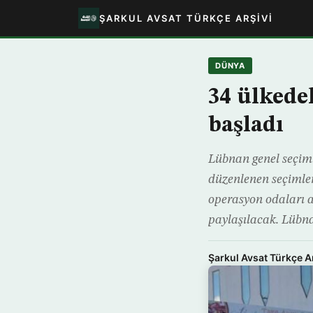
ŞARKUL AVSAT TÜRKÇE ARŞIVI
DÜNYA
34 ülkede
başladı
Lübnan genel seçiml
düzenlenen seçimler
operasyon odaları ar
paylaşılacak. Lübn
Şarkul Avsat Türkçe A