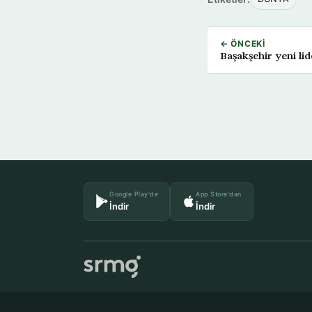
← ÖNCEKI
Başakşehir yeni lid
Google Play'de
App Store'dan
İndir
İndir