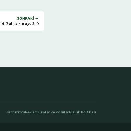
SONRAKI →
ibi Galatasaray: 2-0
Hakkımızda
Reklam
Kurallar ve Koşullar
Gizlilik Politikası