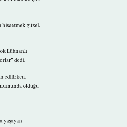
 hissetmek güzel.
çok Lübnanlı
orlar” dedi.
n edilirken,
 konumunda olduğu
da yaşayan