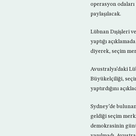
operasyon odaları a
paylaşılacak.
Lübnan Dışişleri v
yaptığı açıklamada
diyerek, seçim me
Avustralya’daki Lü
Büyükelçiliği, seç
yaptırdığını açıklad
Sydney’de bulunan
geldiği seçim mer
demokrasinin günü
yapılmadı. Avustra