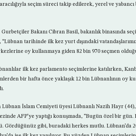
racılığıyla seçim süreci takip edilerek, yerel ve yabancı 
e Gurbetçiler Bakanı Cibran Basil, bakanlık binasında se
, “Lübnan tarihinde ilk kez yurt dışındaki vatandaşlarımı
rkezlerine oy kullanmaya giden 82 bin 970 seçmen olduğ
bnanlılar ilk kez parlamento seçimlerine katılırken, Ka
imlerden bir hafta önce yaklaşık 12 bin Lübnanlının oy ku
ı.
 Lübnan İslam Cemiyeti üyesi Lübnanlı Nazih Hayr (44)
kezinde AFP’ye yaptığı konuşmada, “Bugün özel bir gün.
. Gördüğünüz gibi, buradaki herkes mutlu. Lübnan’da 20
lya’da ise ilk kez yapılıyor. Bu yüzden Lübnan seçimleri