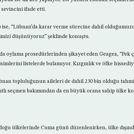
evincini ifade etti.
 ise, “Lübnan’da karar verme sürecine dahil olduğumuzu
imizi düşünüyoruz” şeklinde konuştu.
a oylama prosedürlerinden şikayet eden Geagea, “Pek 
simlerini listelerde bulamıyor. Kızgınlık ve öfke hissediy
bnan topluluğunun aileleri de dahil 230 bin olduğu tahmi
yıtlı seçmen bakımından da en büyük orana sahip ülke
adoğu ülkelerinde Cuma günü düzenlenirken, ülke dışın