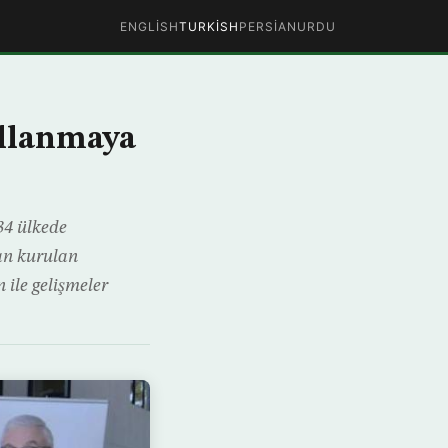
ENGLISH
TURKISH
PERSIAN
URDU
ullanmaya
34 ülkede
dan kurulan
 ile gelişmeler