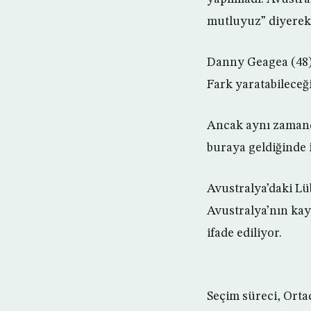
mutluyuz” diyerek s
Danny Geagea (48)
Fark yaratabileceğ
Ancak aynı zamand
buraya geldiğinde i
Avustralya’daki Lü
Avustralya’nın ka
ifade ediliyor.
Seçim süreci, Ort